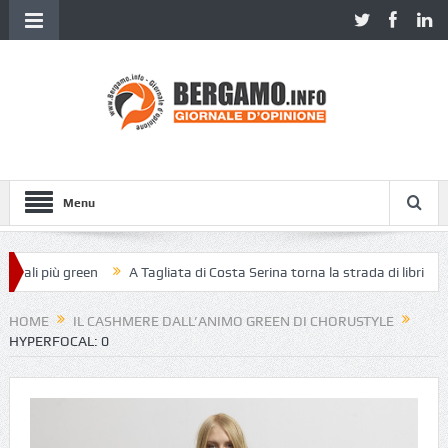
Menu
ali più green
A Tagliata di Costa Serina torna la strada di libri
Pi
HOME
IL CASHMERE DALL’ANIMO GREEN DI CHORUSTYLE
HYPERFOCAL: 0