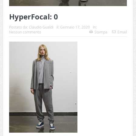
HyperFocal: 0
Postato da:
Claudio Gualdi
il:
Gennaio 17, 2020
In:
Nessun commento
Stampa
Email