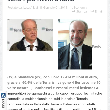
Postato da:
Luca Allevi
il:
Gennaio 01, 2011
In:
Economia
Stampa
Email
Paolo
(sx) e Gianfelice (dx), con i loro 12.434 milioni di euro,
grazie al 60,4% della Tenaris, valgono 4 Berlusconi e 10
volte Bosatelli, Bombassei e Pesenti messi insieme.
Gli
imprenditori bergamaschi a cui fa capo il gruppo Techint (che
controlla la multinazionale dei tubi in acciaio Tenaris
rappresentata in Italia dalla Tenaris Dalmine) sono infatti
ancora al vertice nella classifica stilata dal settimanale Milano