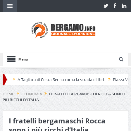
Menu
en
A Tagliata di Costa Serina torna la strada di libri
Piazza Vecchi
HOME
ECONOMIA
I FRATELLI BERGAMASCHI ROCCA SONO I
PIÙ RICCHI D’ITALIA
I fratelli bergamaschi Rocca
sono i più ricchi d’Italia