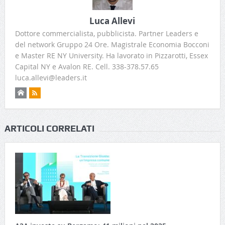
Luca Allevi
Dottore commercialista, pubblicista. Partner Leaders e
del network Gruppo 24 Ore. Magistrale Economia Bocconi
e Master RE NY University. Ha lavorato in Pizzarotti, Essex
Capital NY e Avalon RE. Cell. 338-378.57.65
luca.allevi@leaders.it
ARTICOLI CORRELATI