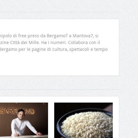
ipolo di free press da Bergamo7 a Mantova7, si
ine Città dei Mille. Ha i numeri. Collabora con il
 Bergamo per le pagine di cultura, spettacoli e tempo