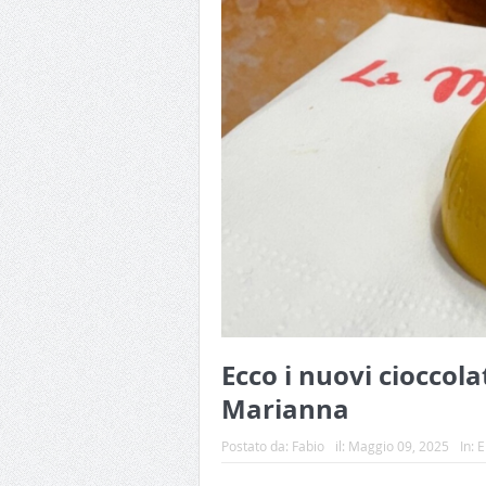
Ecco i nuovi cioccola
Marianna
Postato da:
Fabio
il:
Maggio 09, 2025
In:
E