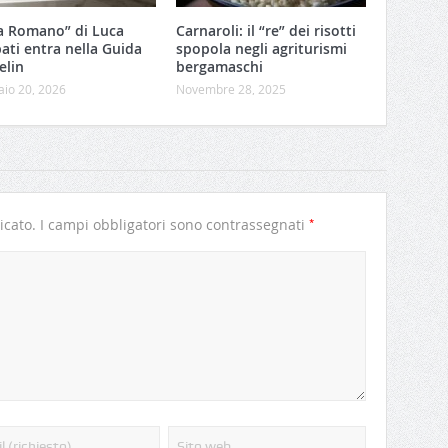
a Romano” di Luca
Carnaroli: il “re” dei risotti
ati entra nella Guida
spopola negli agriturismi
elin
bergamaschi
aio 20, 2026
Novembre 28, 2025
*
icato.
I campi obbligatori sono contrassegnati