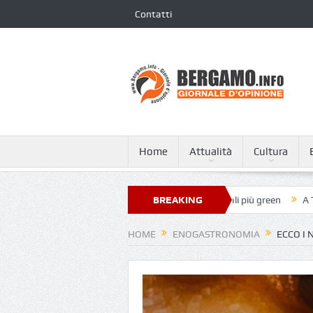
Contatti
Home
Attualità
Cultura
 Giovanni XXIII nella classifica dei 250 ospedali più green
BREAKING
A Tagliata d
NEWS
HOME
ENOGASTRONOMIA
ECCO I 