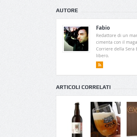
AUTORE
Fabio
Redattore di un man
cimenta con il magaz
Corriere della Sera
libero.
ARTICOLI CORRELATI