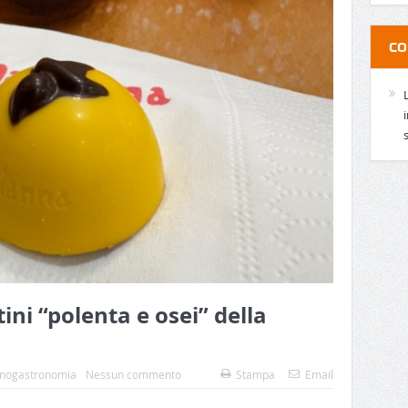
CO
tini “polenta e osei” della
nogastronomia
Nessun commento
Stampa
Email