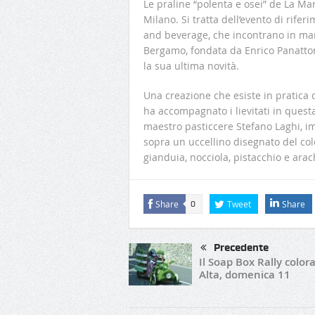
Le praline “polenta e osei” de La Ma
Milano. Si tratta dell’evento di rifer
and beverage, che incontrano in manif
Bergamo, fondata da Enrico Panatton
la sua ultima novità.
Una creazione che esiste in pratica d
ha accompagnato i lievitati in quest
maestro pasticcere Stefano Laghi, imi
sopra un uccellino disegnato del col
gianduia, nocciola, pistacchio e arac
Share
Tweet
Share
0
Precedente
Il Soap Box Rally colora
Alta, domenica 11