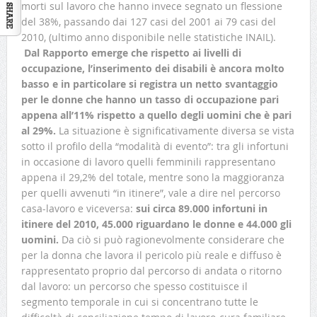
morti sul lavoro che hanno invece segnato un flessione
del 38%, passando dai 127 casi del 2001 ai 79 casi del
2010, (ultimo anno disponibile nelle statistiche INAIL).
Dal Rapporto emerge che rispetto ai livelli di
occupazione, l’inserimento dei disabili è ancora molto
basso e in particolare si registra un netto svantaggio
per le donne che hanno un tasso di occupazione pari
appena all’11% rispetto a quello degli uomini che è pari
al 29%.
La situazione è significativamente diversa se vista
sotto il profilo della “modalità di evento”: tra gli infortuni
in occasione di lavoro quelli femminili rappresentano
appena il 29,2% del totale, mentre sono la maggioranza
per quelli avvenuti “in itinere”, vale a dire nel percorso
casa-lavoro e viceversa:
sui circa 89.000 infortuni in
itinere del 2010, 45.000 riguardano le donne e 44.000 gli
uomini.
Da ciò si può ragionevolmente considerare che
per la donna che lavora il pericolo più reale e diffuso è
rappresentato proprio dal percorso di andata o ritorno
dal lavoro: un percorso che spesso costituisce il
segmento temporale in cui si concentrano tutte le