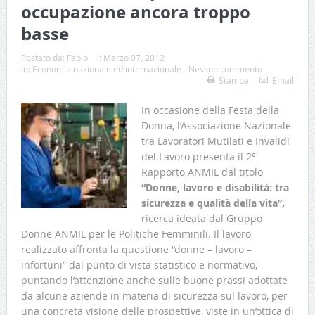
occupazione ancora troppo
basse
Postato da:
Fabio
il:
Marzo 07, 2012
In:
Economia nazionale ed internazionale
Nessun commento
Stampa
Email
In occasione della Festa della
Donna, l’Associazione Nazionale
tra Lavoratori Mutilati e Invalidi
del Lavoro presenta il 2°
Rapporto ANMIL dal titolo
“Donne, lavoro e disabilità: tra
sicurezza e qualità della vita”,
ricerca ideata dal Gruppo
Donne ANMIL per le Politiche Femminili. Il lavoro
realizzato affronta la questione “donne – lavoro –
infortuni” dal punto di vista statistico e normativo,
puntando l’attenzione anche sulle buone prassi adottate
da alcune aziende in materia di sicurezza sul lavoro, per
una concreta visione delle prospettive, viste in un’ottica di