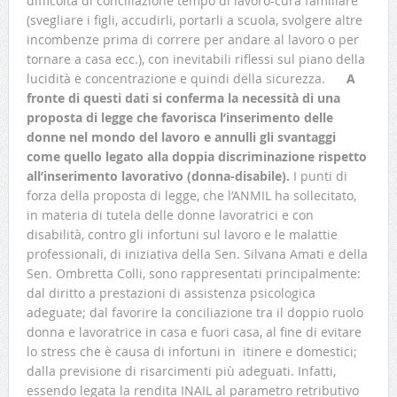
difficoltà di conciliazione tempo di lavoro-cura familiare
(svegliare i figli, accudirli, portarli a scuola, svolgere altre
incombenze prima di correre per andare al lavoro o per
tornare a casa ecc.), con inevitabili riflessi sul piano della
lucidità e concentrazione e quindi della sicurezza.
A
fronte di questi dati si conferma la necessità di una
proposta di legge che favorisca l’inserimento delle
donne nel mondo del lavoro e annulli gli svantaggi
come quello legato alla doppia discriminazione rispetto
all’inserimento lavorativo (donna-disabile).
I punti di
forza della proposta di legge, che l’ANMIL ha sollecitato,
in materia di tutela delle donne lavoratrici e con
disabilità, contro gli infortuni sul lavoro e le malattie
professionali, di iniziativa della Sen. Silvana Amati e della
Sen. Ombretta Colli, sono rappresentati principalmente:
dal diritto a prestazioni di assistenza psicologica
adeguate; dal favorire la conciliazione tra il doppio ruolo
donna e lavoratrice in casa e fuori casa, al fine di evitare
lo stress che è causa di infortuni in itinere e domestici;
dalla previsione di risarcimenti più adeguati. Infatti,
essendo legata la rendita INAIL al parametro retributivo