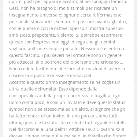
i primi posti per apparire accanto al personaggio famoso.
Gesù non ha bisogno di molti stimoli per ricavare un
insegnamento universale: ognuno cerca l’affermazione
personale sforzandosi sempre di passare avanti agli altri,
con le buone o con le cattive: spesso si mostra superbo,
ambizioso, prepotente, violento. Si potrebbe esprimere
questo con l’espressione oggi in voga che gli uomini
vogliono poltrone sempre più alte. Nessuno è esente da
questo fascino. I più severi nel criticare sono in genere
più attaccati alle poltrone delle persone che criticano …
Non credete facilmente alle loro affermazioni di avere la
coscienza a posto e di essere immacolati
Accanto a questo primo insegnamento se ne coglie un
altro, quello dell’umiltà. Esso dipende dalla
consapevolezza della propria pochezza e fragilità; ogni
uomo conta poco, è solo un invitato e deve questo status
symbol non a se stesso ma ad un altro, al signore che gli
ha fatto l’onore di un invito. In una parola siamo tutti
ultimi, questo è lo stato che ci rende tutti eguali e fratelli.
Nel discorso alla luna dell’11 ottobre 1962 Giovanni XXIII
diceva: “In non sono nulla, ma solo un fratello che è stato