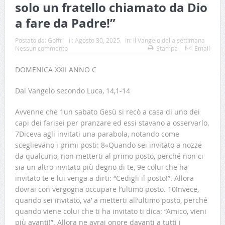
solo un fratello chiamato da Dio
a fare da Padre!”
Postato da:
Goffri
il:
Agosto 30, 2025
In:
Il Vangelo della settimana
Nessun commento
Stampa
Email
DOMENICA XXII ANNO C
Dal Vangelo secondo Luca, 14,1-14
Avvenne che 1un sabato Gesù si recò a casa di uno dei
capi dei farisei per pranzare ed essi stavano a osservarlo.
7Diceva agli invitati una parabola, notando come
sceglievano i primi posti: 8«Quando sei invitato a nozze
da qualcuno, non metterti al primo posto, perché non ci
sia un altro invitato più degno di te, 9e colui che ha
invitato te e lui venga a dirti: “Cedigli il posto!”. Allora
dovrai con vergogna occupare l’ultimo posto. 10Invece,
quando sei invitato, va’ a metterti all’ultimo posto, perché
quando viene colui che ti ha invitato ti dica: “Amico, vieni
più avanti!”. Allora ne avrai onore davanti a tutti i