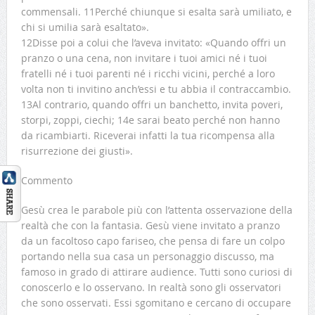
commensali. 11Perché chiunque si esalta sarà umiliato, e
chi si umilia sarà esaltato».
12Disse poi a colui che l’aveva invitato: «Quando offri un
pranzo o una cena, non invitare i tuoi amici né i tuoi
fratelli né i tuoi parenti né i ricchi vicini, perché a loro
volta non ti invitino anch’essi e tu abbia il contraccambio.
13Al contrario, quando offri un banchetto, invita poveri,
storpi, zoppi, ciechi; 14e sarai beato perché non hanno
da ricambiarti. Riceverai infatti la tua ricompensa alla
risurrezione dei giusti».
Commento
Gesù crea le parabole più con l’attenta osservazione della
realtà che con la fantasia. Gesù viene invitato a pranzo
da un facoltoso capo fariseo, che pensa di fare un colpo
portando nella sua casa un personaggio discusso, ma
famoso in grado di attirare audience. Tutti sono curiosi di
conoscerlo e lo osservano. In realtà sono gli osservatori
che sono osservati. Essi sgomitano e cercano di occupare