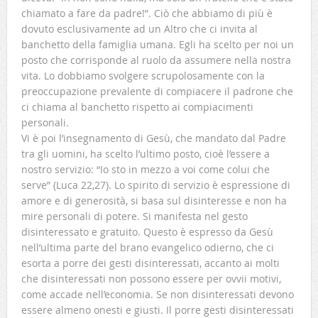
chiamato a fare da padre!”. Ciò che abbiamo di più è
dovuto esclusivamente ad un Altro che ci invita al
banchetto della famiglia umana. Egli ha scelto per noi un
posto che corrisponde al ruolo da assumere nella nostra
vita. Lo dobbiamo svolgere scrupolosamente con la
preoccupazione prevalente di compiacere il padrone che
ci chiama al banchetto rispetto ai compiacimenti
personali.
Vi è poi l’insegnamento di Gesù, che mandato dal Padre
tra gli uomini, ha scelto l’ultimo posto, cioè l’essere a
nostro servizio: “Io sto in mezzo a voi come colui che
serve” (Luca 22,27). Lo spirito di servizio è espressione di
amore e di generosità, si basa sul disinteresse e non ha
mire personali di potere. Si manifesta nel gesto
disinteressato e gratuito. Questo è espresso da Gesù
nell’ultima parte del brano evangelico odierno, che ci
esorta a porre dei gesti disinteressati, accanto ai molti
che disinteressati non possono essere per ovvii motivi,
come accade nell’economia. Se non disinteressati devono
essere almeno onesti e giusti. Il porre gesti disinteressati