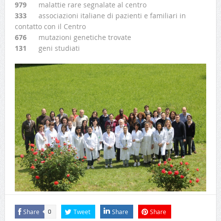
979
malattie rare segnalate al centro
333
associazioni italiane di pazienti e familiari in
contatto con il Centro
676
mutazioni genetiche trovate
131
geni studiati
Tags:
alimentazione
benessere
chef
cucina
malattie
rare
ricerca
salute
Share
Tweet
Share
Share
0