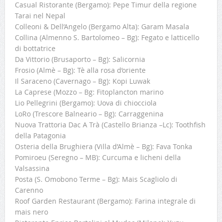
Casual Ristorante (Bergamo): Pepe Timur della regione
Tarai nel Nepal
Colleoni & Dell’Angelo (Bergamo Alta): Garam Masala
Collina (Almenno S. Bartolomeo – Bg): Fegato e latticello
di bottatrice
Da Vittorio (Brusaporto – Bg): Salicornia
Frosio (Almè – Bg): Tè alla rosa d’oriente
Il Saraceno (Cavernago – Bg): Kopi Luwak
La Caprese (Mozzo – Bg: Fitoplancton marino
Lio Pellegrini (Bergamo): Uova di chiocciola
LoRo (Trescore Balneario – Bg): Carraggenina
Nuova Trattoria Dac A Trà (Castello Brianza –Lc): Toothfish
della Patagonia
Osteria della Brughiera (Villa d’Almè – Bg): Fava Tonka
Pomiroeu (Seregno – MB): Curcuma e licheni della
Valsassina
Posta (S. Omobono Terme – Bg): Mais Scagliolo di
Carenno
Roof Garden Restaurant (Bergamo): Farina integrale di
mais nero