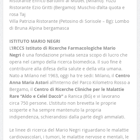
Ristorante Enrico Bartolini al Mudec (Milano): Yuzu
Ristorante Ezio Gritti (Bergamo): Muschio d’alta quota e
rosa Taj
Villa Patrizia Ristorante (Petosino di Sorisole – Bg): Lombo
di Bruna Alpina bergamasca
ISTITUTO MARIO NEGRI
L’
IRCCS Istituto di Ricerche Farmacologiche Mario
Negri
è una fondazione privata senza scopo di lucro che
opera nel campo della ricerca biomedica. Il suo fine è
contribuire alla difesa della salute e della vita umana.
Nato a Milano nel 1963, oggi ha tre sedi: Milano, il
Centro
Anna Maria Astori
all’interno del Parco Kilometro Rosso a
Bergamo, il
Centro di Ricerche Cliniche per le Malattie
Rare “Aldo e Celel Daccò”
a Ranica (BG) e vi lavorano
circa 750 persone. L’Istituto non brevetta le proprie
scoperte e ha sempre mantenuto la propria
indipendenza, schierandosi dalla parte degli ammalati.
Le linee di ricerca del Mario Negri riguardano le malattie
cardiovascolari, i tumori, le malattie nervose e mentali, le