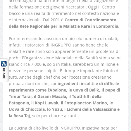
accompagnati da un forte impegno nella divulgazione e
nella formazione dei giovani ricercatori. Oggi il Centro
Daccò è una realtà di riferimento nel contesto nazionale
e internazionale. Dal 2001 è
Centro di Coordinamento
della Rete Regionale per le Malattie Rare in Lombardia
.
Pur interessando ciascuna un piccolo numero di malati,
infatti, i ristoratori di INGRUPPO sanno bene che le
malattie rare sono solo apparentemente un problema di
pochi: l’Organizzazione Mondiale della Sanità stima ve ne
siano circa 7.000 e, solo in Italia, sarebbero un milione e
mezzo le persone colpite. È dunque importante l’aiuto di
tutti. Anche degli chef che per l’occasione creeranno
preparazioni uniche, con
ingredienti insoliti e di difficile
reperimento come l’Abalone, le uova di Balik, Il pepe di
Timur Tarai, il Garam Masala, il Toothfifh della
Patagonia, il Kopi Luwak, il Fotoplancton Marino, le
Uova di Chioccola, lo Yuzu, i Licheni della Valsaassina e
la Rosa Taj,
solo per citarne alcuni.
La cucina di alto livello di INGRUPPO, iniziativa nata per