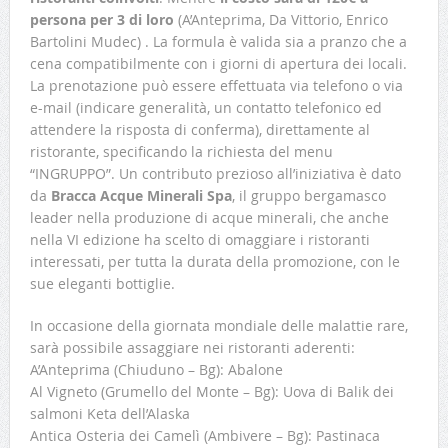
persona per 3 di loro
(A’Anteprima, Da Vittorio, Enrico
Bartolini Mudec) . La formula è valida sia a pranzo che a
cena compatibilmente con i giorni di apertura dei locali.
La prenotazione può essere effettuata via telefono o via
e-mail (indicare generalità, un contatto telefonico ed
attendere la risposta di conferma), direttamente al
ristorante, specificando la richiesta del menu
“INGRUPPO”. Un contributo prezioso all’iniziativa è dato
da
Bracca Acque Minerali Spa
, il gruppo bergamasco
leader nella produzione di acque minerali, che anche
nella VI edizione ha scelto di omaggiare i ristoranti
interessati, per tutta la durata della promozione, con le
sue eleganti bottiglie.
In occasione della giornata mondiale delle malattie rare,
sarà possibile assaggiare nei ristoranti aderenti:
A’Anteprima (Chiuduno – Bg): Abalone
Al Vigneto (Grumello del Monte – Bg): Uova di Balik dei
salmoni Keta dell’Alaska
Antica Osteria dei Camelì (Ambivere – Bg): Pastinaca