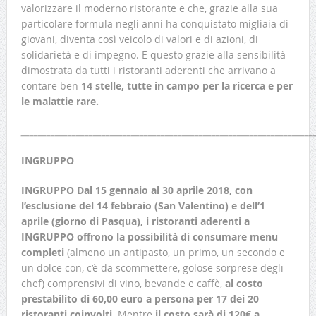
valorizzare il moderno ristorante e che, grazie alla sua
particolare formula negli anni ha conquistato migliaia di
giovani, diventa così veicolo di valori e di azioni, di
solidarietà e di impegno. E questo grazie alla sensibilità
dimostrata da tutti i ristoranti aderenti che arrivano a
contare ben
14 stelle,
tutte in campo per la ricerca e per
le malattie rare.
_____________________________________________________________________
INGRUPPO
INGRUPPO
Dal 15 gennaio al 30 aprile 2018, con
l’esclusione del 14 febbraio (San Valentino) e dell’1
aprile (giorno di Pasqua), i ristoranti aderenti a
INGRUPPO offrono la possibilità di consumare menu
completi
(almeno un antipasto, un primo, un secondo e
un dolce con, c’è da scommettere, golose sorprese degli
chef) comprensivi di vino, bevande e caffè,
al costo
prestabilito di 60,00 euro a persona per 17 dei 20
ristoranti coinvolti
. Mentre
il costo sarà di 120€ a