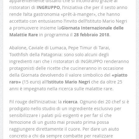
apparentemente distanti che si incontrano grazie ai
ristoratori di
INGRUPPO
, l’iniziativa che per il sesto anno
rende l’alta gastronomia «prêt-à-manger», che hanno
accettato con entusiasmo l’invito dell’Istituto Mario Negri
a promuovere insieme la
Giornata Internazionale delle
Malattie Rare
in programma il
28 febbraio 2018
.
Abalone, Caviale di Lumaca, Pepe Timur di Tarai,
Toothfish della Patagonia: sono solo alcuni degli
ingredienti rari che i ristoratori di INGRUPPO renderanno
protagonisti delle ricette che cucineranno in occasione
della Giornata devolvendo il valore simbolico del
«piatto
raro»
(15 euro) all’
Istituto Mario Negri
che da oltre 25
anni è impegnato nella ricerca sulle malattie rare.
Fil rouge dell’iniziativa: la
ricerca
. Ognuno dei 20 chef si è
prodigato nello studio di un ingrediente esclusivo per
sensibilizzare i palati più esigenti e per far sì che
l’emozione di un gusto mai provato prima possa
raggiungere direttamente il cuore. Per dare un aiuto
concreto a chi da sempre combatte per realizzare