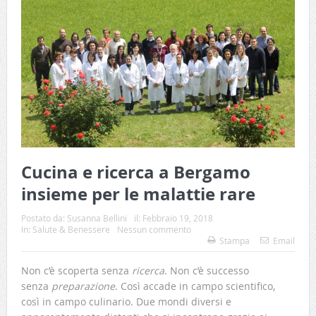
Cucina e ricerca a Bergamo
insieme per le malattie rare
Postato da:
Susanna Bellini
il:
Febbraio 19, 2018
In:
Salute & Benessere
Nessun commento
Stampa
Email
Non c’è scoperta senza
ricerca
. Non c’è successo
senza
preparazione
. Così accade in campo scientifico,
così in campo culinario. Due mondi diversi e