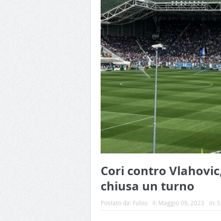
Cori contro Vlahovic,
chiusa un turno
Postato da:
Fabio
il:
Maggio 09, 2023
In:
S