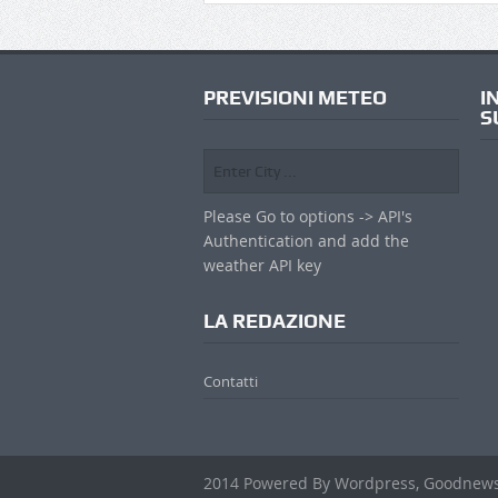
PREVISIONI METEO
I
S
Please Go to options -> API's
Authentication and add the
weather API key
LA REDAZIONE
Contatti
2014 Powered By Wordpress, Goodnew