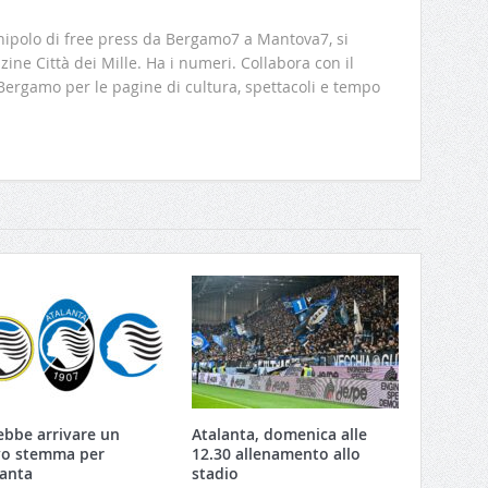
ipolo di free press da Bergamo7 a Mantova7, si
ine Città dei Mille. Ha i numeri. Collabora con il
 Bergamo per le pagine di cultura, spettacoli e tempo
ebbe arrivare un
Atalanta, domenica alle
o stemma per
12.30 allenamento allo
lanta
stadio