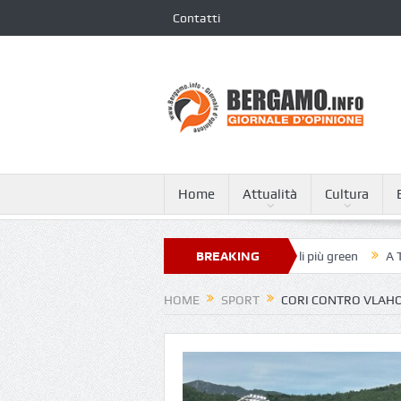
Contatti
Home
Attualità
Cultura
 Giovanni XXIII nella classifica dei 250 ospedali più green
BREAKING
A Tagliata d
NEWS
HOME
SPORT
CORI CONTRO VLAHOV