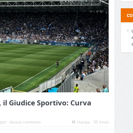
CO
 il Giudice Sportivo: Curva
port
Nessun commento
Stampa
Email