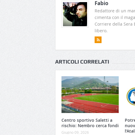
Fabio
Redattore di un man
cimenta con il magaz
Corriere della Sera
libero.
ARTICOLI CORRELATI
Centro sportivo Saletti a
Potr
rischio: Nembro cerca fondi
nuov
l’Ata
Giugno 09, 2026