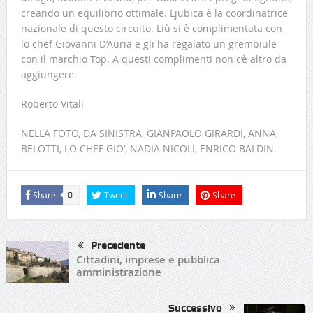
creando un equilibrio ottimale. Ljubica è la coordinatrice
nazionale di questo circuito. Liù si è complimentata con
lo chef Giovanni D’Auria e gli ha regalato un grembiule
con il marchio Top. A questi complimenti non c’è altro da
aggiungere.
Roberto Vitali
NELLA FOTO, DA SINISTRA, GIANPAOLO GIRARDI, ANNA
BELOTTI, LO CHEF GIO’, NADIA NICOLI, ENRICO BALDIN.
Share
Tweet
Share
Share
0
Precedente
Cittadini, imprese e pubblica
amministrazione
Successivo