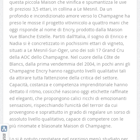
questa piccola Maison che vinifica e spumantizza le uve
di preziosi 3,5 ettari, in collina a Le Mesnil. Da un
profondo e incondizionato amore verso lo Champagne ha
preso le mosse il progetto vitivinicolo a quattro mani che
oggi risponde al nome di Encry, prodotto dalla Maison
Vue Blanche Estelle. Partiti dall’Italia, il sogno di Enrico e
Nadia si è concretizzato in pochissimi ettari di vigneto,
situati a Le Mesnil-Sur-Oger, uno dei soli 17 Grand Cru
della AOC dello Champagne. Nel cuore della Côte de
Blancs, dalla prima vendemmia del 2004, in pochi anni gli
Champagne Encry hanno raggiunto livelli qualitativi tali
da attirare tutta l’attenzione della critica del settore.
Capacità, costanza e competenza imprenditoriale hanno
dettato il ritmo, cosicché nascono oggi etichette raffinate
ed eleganti, che propongono calici ricchi di emozionanti
sensazioni, rispecchiando l’unicità del terroir da cui
provengono e soprattutto in grado di regalare un sorso di
assoluto livello qualitativo, capace di competere con le
più rinomate e blasonate Maison di Champagne.
Lo si è potuto constatare nel prezioso menù studiato per