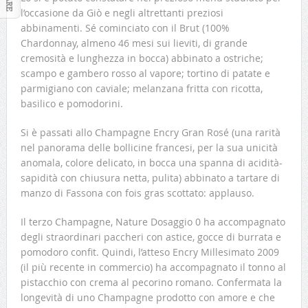
l’occasione da Giò e negli altrettanti preziosi
abbinamenti. Sé cominciato con il Brut (100%
Chardonnay, almeno 46 mesi sui lieviti, di grande
cremosità e lunghezza in bocca) abbinato a ostriche;
scampo e gambero rosso al vapore; tortino di patate e
parmigiano con caviale; melanzana fritta con ricotta,
basilico e pomodorini.
Si è passati allo Champagne Encry Gran Rosé (una rarità
nel panorama delle bollicine francesi, per la sua unicità
anomala, colore delicato, in bocca una spanna di acidità-
sapidità con chiusura netta, pulita) abbinato a tartare di
manzo di Fassona con fois gras scottato: applauso.
Il terzo Champagne, Nature Dosaggio 0 ha accompagnato
degli straordinari paccheri con astice, gocce di burrata e
pomodoro confit. Quindi, l’atteso Encry Millesimato 2009
(il più recente in commercio) ha accompagnato il tonno al
pistacchio con crema al pecorino romano. Confermata la
longevità di uno Champagne prodotto con amore e che