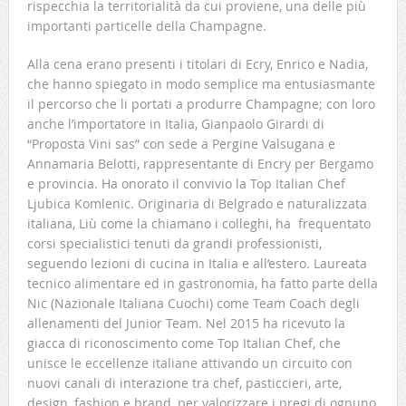
rispecchia la territorialità da cui proviene, una delle più
importanti particelle della Champagne.
Alla cena erano presenti i titolari di Ecry, Enrico e Nadia,
che hanno spiegato in modo semplice ma entusiasmante
il percorso che li portati a produrre Champagne; con loro
anche l’importatore in Italia, Gianpaolo Girardi di
“Proposta Vini sas” con sede a Pergine Valsugana e
Annamaria Belotti, rappresentante di Encry per Bergamo
e provincia. Ha onorato il convivio la Top Italian Chef
Ljubica Komlenic. Originaria di Belgrado e naturalizzata
italiana, Liù come la chiamano i colleghi, ha frequentato
corsi specialistici tenuti da grandi professionisti,
seguendo lezioni di cucina in Italia e all’estero. Laureata
tecnico alimentare ed in gastronomia, ha fatto parte della
Nic (Nazionale Italiana Cuochi) come Team Coach degli
allenamenti del Junior Team. Nel 2015 ha ricevuto la
giacca di riconoscimento come Top Italian Chef, che
unisce le eccellenze italiane attivando un circuito con
nuovi canali di interazione tra chef, pasticcieri, arte,
design, fashion e brand, per valorizzare i pregi di ognuno,