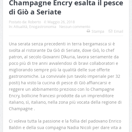
Champagne Encry esalta il pesce
di Giò a Seriate
Postato da:
Roberto
il:
Maggio 26, 2018
In:
Attualità
,
Enogastronomia
Nessun commento
Stampa
Email
Una serata senza precedenti in terra bergamasca si è
svolta al ristorante Da Giò di Seriate, dove Giò, lo chef
patron, al secolo Giovanni D’Auria, lavora seriamente da
poco più di tre anni avvalendosi di bravi collaboratori e
migliorando sempre più la qualità delle sue offerte
gastronomiche. La conviviale (un tavolo imperiale per 32
posti) ha visto la cucina di pesce di Giò affiancarsi e
reggere un abbinamento prezioso con lo Champagne
Encry, bollicine francesi prodotte da un imprenditore
italiano, sì, italiano, nella zona più vocata della regione di
Champagne .
Ci voleva tutta la passione e la follia del padovano Enrico
Baldin e della sua compagna Nadia Nicoli per dare vita a