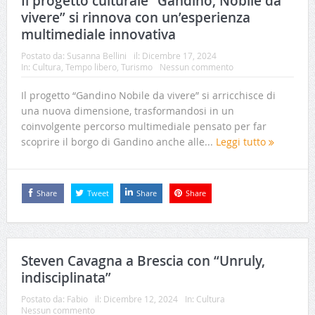
Il progetto culturale “Gandino, Nobile da
vivere” si rinnova con un’esperienza
multimediale innovativa
Postato da:
Susanna Bellini
il:
Dicembre 17, 2024
In:
Cultura
,
Tempo libero
,
Turismo
Nessun commento
Il progetto “Gandino Nobile da vivere” si arricchisce di
una nuova dimensione, trasformandosi in un
coinvolgente percorso multimediale pensato per far
scoprire il borgo di Gandino anche alle...
Leggi tutto
Share
Tweet
Share
Share
Steven Cavagna a Brescia con “Unruly,
indisciplinata”
Postato da:
Fabio
il:
Dicembre 12, 2024
In:
Cultura
Nessun commento