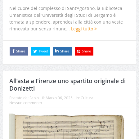
Nel cuore del complesso di Sant’Agostino, la Biblioteca
Umanistica dell’Università degli Studi di Bergamo è
tornata a splendere, aprendosi alla città con una veste
rinnovata pur senza rinunc...
Leggi tutto
Share
Tweet
Share
Share
All’asta a Firenze uno spartito originale di
Donizetti
Postato da:
Fabio
il:
Marzo 06, 2025
In:
Cultura
Nessun commento