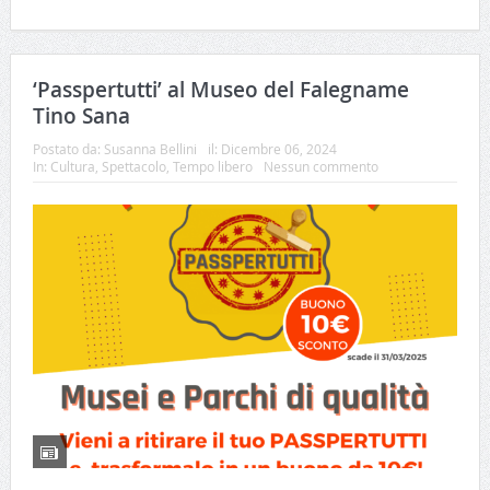
‘Passpertutti’ al Museo del Falegname
Tino Sana
Postato da:
Susanna Bellini
il:
Dicembre 06, 2024
In:
Cultura
,
Spettacolo
,
Tempo libero
Nessun commento