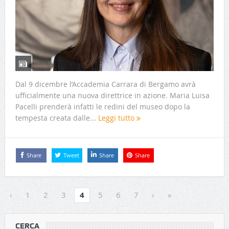
Dal 9 dicembre l’Accademia Carrara di Bergamo avrà
ufficialmente una nuova direttrice in azione. Maria Luisa
Pacelli prenderà infatti le redini del museo dopo la
tempesta creata dalle...
Leggi tutto
Share
Tweet
Share
Share
‹
1
2
3
4
5
6
7
›
»
CERCA