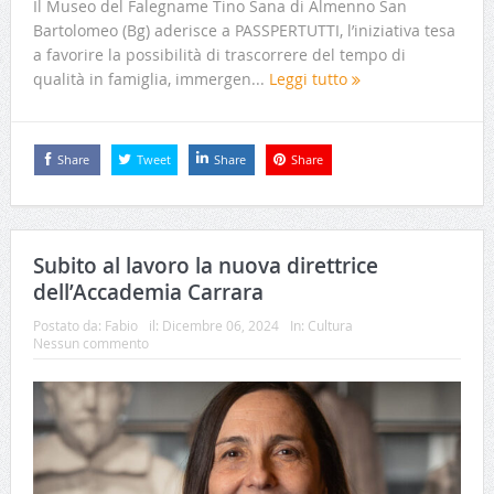
Il Museo del Falegname Tino Sana di Almenno San
Bartolomeo (Bg) aderisce a PASSPERTUTTI, l’iniziativa tesa
a favorire la possibilità di trascorrere del tempo di
qualità in famiglia, immergen...
Leggi tutto
Share
Tweet
Share
Share
Subito al lavoro la nuova direttrice
dell’Accademia Carrara
Postato da:
Fabio
il:
Dicembre 06, 2024
In:
Cultura
Nessun commento