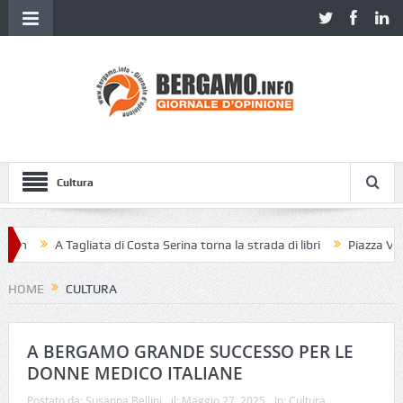
Cultura
A Tagliata di Costa Serina torna la strada di libri
Piazza Vecchia senza
HOME
CULTURA
A BERGAMO GRANDE SUCCESSO PER LE
DONNE MEDICO ITALIANE
Postato da:
Susanna Bellini
il:
Maggio 27, 2025
In:
Cultura