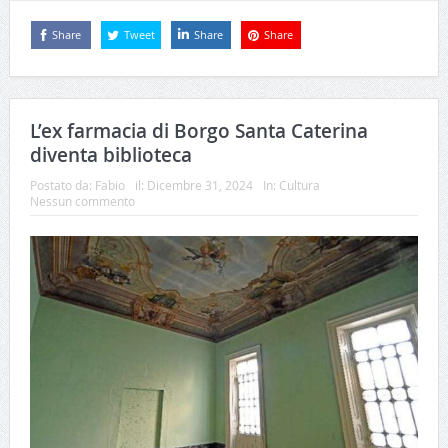
Share
Tweet
Share
Share
L’ex farmacia di Borgo Santa Caterina
diventa biblioteca
Postato da:
Fabio
il:
Dicembre 31, 2024
In:
Cultura
Nessun commento