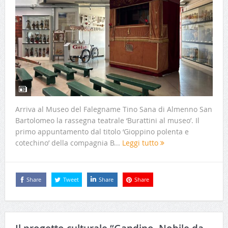
Arriva al Museo del Falegname Tino Sana di Almenno San
Bartolomeo la rassegna teatrale ‘Burattini al museo’. Il
primo appuntamento dal titolo ‘Gioppino polenta e
cotechino’ della compagnia B...
Leggi tutto
Share
Tweet
Share
Share