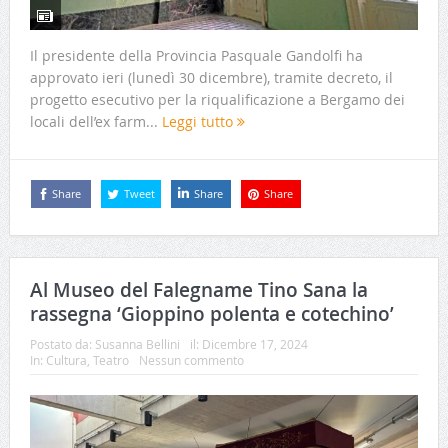
Il presidente della Provincia Pasquale Gandolfi ha
approvato ieri (lunedì 30 dicembre), tramite decreto, il
progetto esecutivo per la riqualificazione a Bergamo dei
locali dell’ex farm...
Leggi tutto
Share
Tweet
Share
Share
Al Museo del Falegname Tino Sana la
rassegna ‘Gioppino polenta e cotechino’
Postato da:
Susanna Bellini
il:
Dicembre 17, 2024
In:
Cultura
,
Teatro
Nessun commento