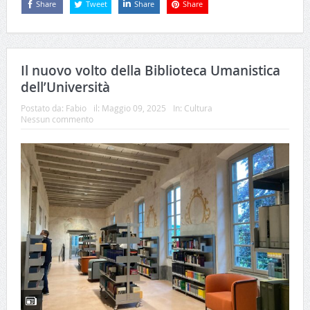
Share
Tweet
Share
Share
Il nuovo volto della Biblioteca Umanistica
dell’Università
Postato da:
Fabio
il:
Maggio 09, 2025
In:
Cultura
Nessun commento