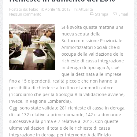
Postato da:
Fabio
il:
Aprile 18, 2013
In:
Attualità
Nessun commento
Stampa
Email
Si è svolta questa mattina una
nuova seduta della
Sottocommissione Provinciale
Ammortizzatori Sociali che si
occupa della validazione delle
richieste di cassa integrazione
in deroga di tipologia A, cioè
quella destinata alle imprese
fino a 15 dipendenti, realtà piccole che non hanno la
possibilità di chiedere altro tipo di ammortizzatore
(ricordiamo che per la tipologia B la validazione avviene,
invece, in Regione Lombardia).
Oggi sono state validate 281 richieste di cassa in deroga,
di cui 132 relative a prime domande, 142 e a domande
successive alla prima e 7 relative al 2012. Con queste
ultime validazioni il totale delle richieste di cassa
integrazione in deroga per intervento A dall’inizio