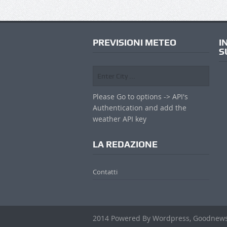
PREVISIONI METEO
I
S
Please Go to options -> API's
Authentication and add the
weather API key
LA REDAZIONE
Contatti
2014 Powered By Wordpress, Goodnew