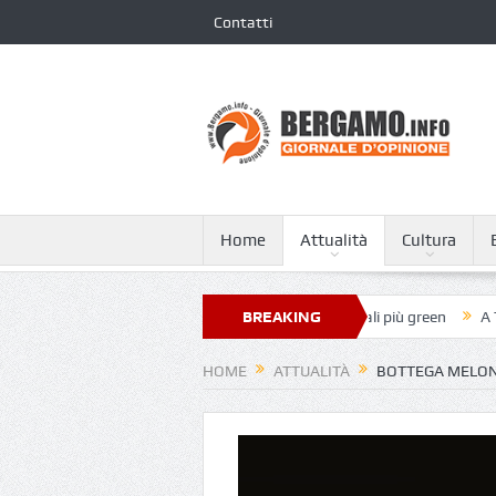
Contatti
Home
Attualità
Cultura
 Giovanni XXIII nella classifica dei 250 ospedali più green
BREAKING
A Tagliata di
NEWS
HOME
ATTUALITÀ
BOTTEGA MELON S