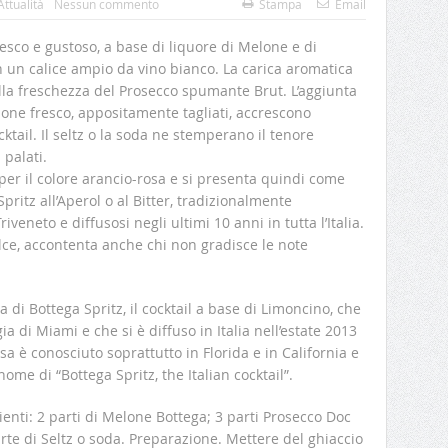
Attualità
Nessun commento
Stampa
Email
resco e gustoso, a base di liquore di Melone e di
n un calice ampio da vino bianco. La carica aromatica
la freschezza del Prosecco spumante Brut. L’aggiunta
elone fresco, appositamente tagliati, accrescono
cktail. Il seltz o la soda ne stemperano il tenore
 palati.
 per il colore arancio-rosa e si presenta quindi come
pritz all’Aperol o al Bitter, tradizionalmente
iveneto e diffusosi negli ultimi 10 anni in tutta l’Italia.
ce, accontenta anche chi non gradisce le note
a di Bottega Spritz, il cocktail a base di Limoncino, che
ia di Miami e che si è diffuso in Italia nell’estate 2013
a è conosciuto soprattutto in Florida e in California e
ome di “Bottega Spritz, the Italian cocktail”.
ienti: 2 parti di Melone Bottega; 3 parti Prosecco Doc
arte di Seltz o soda. Preparazione. Mettere del ghiaccio