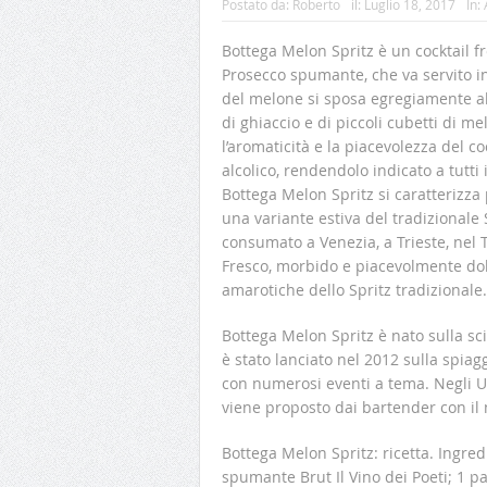
Postato da:
Roberto
il:
Luglio 18, 2017
In:
Bottega Melon Spritz è un cocktail f
Prosecco spumante, che va servito i
del melone si sposa egregiamente al
di ghiaccio e di piccoli cubetti di m
l’aromaticità e la piacevolezza del co
alcolico, rendendolo indicato a tutti i
Bottega Melon Spritz si caratterizza
una variante estiva del tradizionale S
consumato a Venezia, a Trieste, nel Tr
Fresco, morbido e piacevolmente dol
amarotiche dello Spritz tradizionale.
Bottega Melon Spritz è nato sulla sci
è stato lanciato nel 2012 sulla spiagg
con numerosi eventi a tema. Negli Us
viene proposto dai bartender con il n
Bottega Melon Spritz: ricetta. Ingred
spumante Brut Il Vino dei Poeti; 1 p