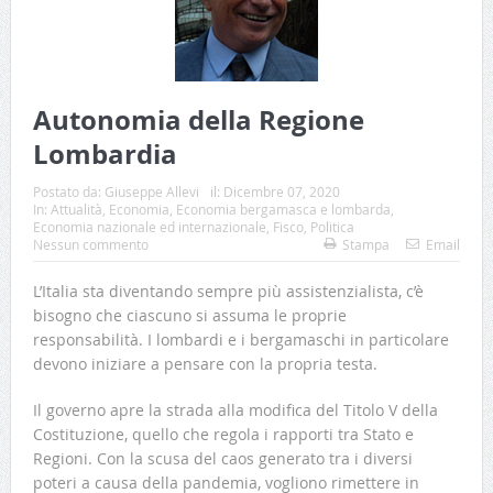
Autonomia della Regione
Lombardia
Postato da:
Giuseppe Allevi
il:
Dicembre 07, 2020
In:
Attualità
,
Economia
,
Economia bergamasca e lombarda
,
Economia nazionale ed internazionale
,
Fisco
,
Politica
Nessun commento
Stampa
Email
L’Italia sta diventando sempre più assistenzialista, c’è
bisogno che ciascuno si assuma le proprie
responsabilità. I lombardi e i bergamaschi in particolare
devono iniziare a pensare con la propria testa.
Il governo apre la strada alla modifica del Titolo V della
Costituzione, quello che regola i rapporti tra Stato e
Regioni. Con la scusa del caos generato tra i diversi
poteri a causa della pandemia, vogliono rimettere in