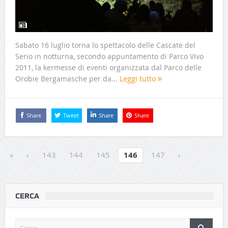
Sabato 16 luglio torna lo spettacolo delle Cascate del
Serio in notturna, secondo appuntamento di Parco Vivo
2011, la kermesse di eventi organizzata dal Parco delle
Orobie Bergamasche per da...
Leggi tutto
Share
Tweet
Share
Share
«
‹
143
144
145
146
147
›
CERCA