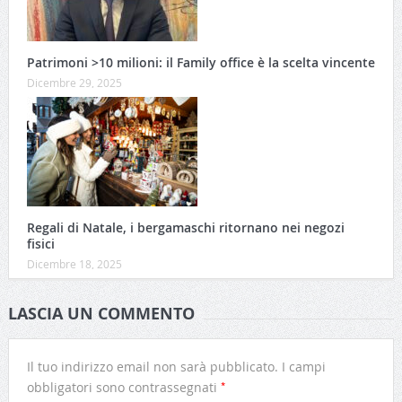
Patrimoni >10 milioni: il Family office è la scelta vincente
Dicembre 29, 2025
Regali di Natale, i bergamaschi ritornano nei negozi
fisici
Dicembre 18, 2025
LASCIA UN COMMENTO
Il tuo indirizzo email non sarà pubblicato.
I campi
*
obbligatori sono contrassegnati