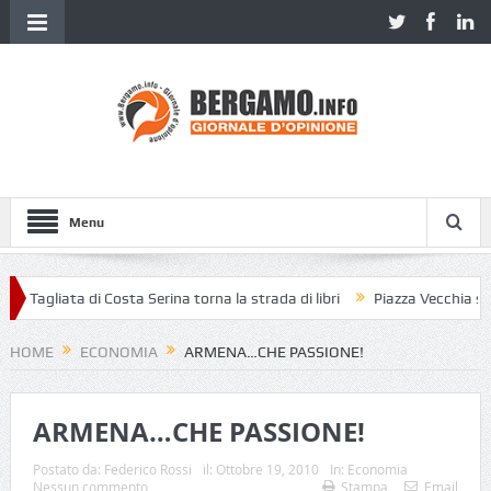
Menu
Tagliata di Costa Serina torna la strada di libri
Piazza Vecchia senza p
HOME
ECONOMIA
ARMENA…CHE PASSIONE!
ARMENA…CHE PASSIONE!
Postato da:
Federico Rossi
il:
Ottobre 19, 2010
In:
Economia
Nessun commento
Stampa
Email