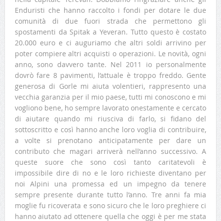
Enduristi che hanno raccolto i fondi per dotare le due
comunità di due fuori strada che permettono gli
spostamenti da Spitak a Yeveran. Tutto questo è costato
20.000 euro e ci auguriamo che altri soldi arrivino per
poter compiere altri acquisti o operazioni. Le novità, ogni
anno, sono davvero tante. Nel 2011 io personalmente
dovrò fare 8 pavimenti, l’attuale è troppo freddo. Gente
generosa di Gorle mi aiuta volentieri, rappresento una
vecchia garanzia per il mio paese, tutti mi conoscono e mi
vogliono bene, ho sempre lavorato onestamente e cercato
di aiutare quando mi riusciva di farlo, si fidano del
sottoscritto e così hanno anche loro voglia di contribuire,
a volte si prenotano anticipatamente per dare un
contributo che magari arriverà nell’anno successivo. A
queste suore che sono così tanto caritatevoli è
impossibile dire di no e le loro richieste diventano per
noi Alpini una promessa ed un impegno da tenere
sempre presente durante tutto l’anno. Tre anni fa mia
moglie fu ricoverata e sono sicuro che le loro preghiere ci
hanno aiutato ad ottenere quella che oggi è per me stata