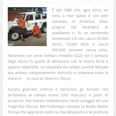
È dal 1988 che, ogni anno, mi
reco, a mie spese e con altri
volontari, in Armenia, dove,
proprio nel dicembre di
quell’anno ci fu un terremoto
d’intensità 6.8 che causò 25.000
morti, 19.000 feriti e lasciò
500.000 persone senza tetto.
Partimmo con aerei militari, modello G222 ed il compito
degli Alpini fu quello di attrezzare con le nostre forze e
quanto reperibile, un ospedale da campo, poiché l’attuale
era andato completamente distrutto e rimaneva sotto le
macerie. (
a cura di Federico Rossi)
Furono giornate intense e laboriose, gli Armeni che
arrivavano al campo erano tutti malconci e pieni di
acciacchi. Noi Italiani infondevamo tanto coraggio ed una
magnifica fiducia. Nel frattempo conobbi la Beata Madre
Teresa che apprezzò molto la mia devozione e la premura