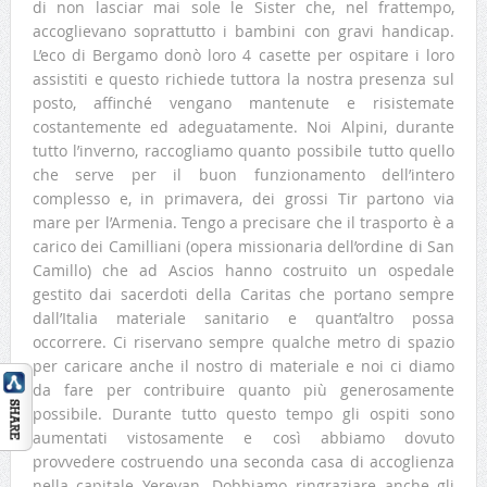
di non lasciar mai sole le Sister che, nel frattempo,
accoglievano soprattutto i bambini con gravi handicap.
L’eco di Bergamo donò loro 4 casette per ospitare i loro
assistiti e questo richiede tuttora la nostra presenza sul
posto, affinché vengano mantenute e risistemate
costantemente ed adeguatamente. Noi Alpini, durante
tutto l’inverno, raccogliamo quanto possibile tutto quello
che serve per il buon funzionamento dell’intero
complesso e, in primavera, dei grossi Tir partono via
mare per l’Armenia. Tengo a precisare che il trasporto è a
carico dei Camilliani (opera missionaria dell’ordine di San
Camillo) che ad Ascios hanno costruito un ospedale
gestito dai sacerdoti della Caritas che portano sempre
dall’Italia materiale sanitario e quant’altro possa
occorrere. Ci riservano sempre qualche metro di spazio
per caricare anche il nostro di materiale e noi ci diamo
da fare per contribuire quanto più generosamente
possibile. Durante tutto questo tempo gli ospiti sono
aumentati vistosamente e così abbiamo dovuto
provvedere costruendo una seconda casa di accoglienza
nella capitale Yerevan. Dobbiamo ringraziare anche gli