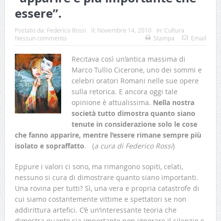
essere”.
Postato da:
Federico Rossi
il:
Novembre 14, 2010
In:
Cultura
Nessun commento
Stampa
Email
Recitava così un’antica massima di
Marco Tullio Cicerone, uno dei sommi e
celebri oratori Romani nelle sue opere
sulla retorica. E ancora oggi tale
opinione è attualissima.
Nella nostra
società tutto dimostra quanto siano
tenute in considerazione solo le cose
che fanno apparire, mentre l’essere rimane sempre più
isolato e sopraffatto
. (
a cura di Federico Rossi
)
Eppure i valori ci sono, ma rimangono sopiti, celati,
nessuno si cura di dimostrare quanto siano importanti.
Una rovina per tutti? Sì, una vera e propria catastrofe di
cui siamo costantemente vittime e spettatori se non
addirittura artefici. C’è un’interessante teoria che
dimostra quanto sia importante non ignorare il silenzio e