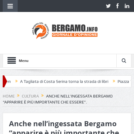
Menu
een
A Tagliata di Costa Serina torna la strada di libri
Piazza Vecch
HOME
CULTURA
ANCHE NELL’INGESSATA BERGAMO
“APPARIRE È PIÙ IMPORTANTE CHE ESSERE”.
Anche nell’ingessata Bergamo
“apparire è più importante che