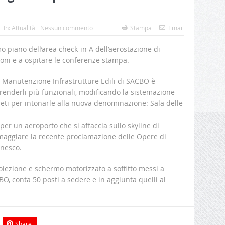
In:
Attualità
Nessun commento
Stampa
Email
mo piano dell’area check-in A dell’aerostazione di
oni e a ospitare le conferenze stampa.
e Manutenzione Infrastrutture Edili di SACBO è
e renderli più funzionali, modificando la sistemazione
eti per intonarle alla nuova denominazione: Sala delle
r un aeroporto che si affaccia sullo skyline di
omaggiare la recente proclamazione delle Opere di
Unesco.
roiezione e schermo motorizzato a soffitto messi a
BO, conta 50 posti a sedere e in aggiunta quelli al
Share