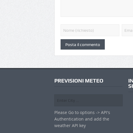
PREVISIONI METEO
I
S
Please Go to options -> API's
Authentication and add the
weather API key