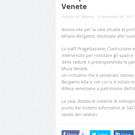
Venete
Postato da:
Roberto
il:
Novembre 06, 2017
Nuova vita per la sala situata al pri
Milano Bergamo, destinata alle riuni
Lo staff Progettazione, Costruzione 
intervenuto per rivisitare gli spazi 
delle sedute e predisponendo le par
Mura Venete.
Un richiamo che è sembrato idoneo pe
Bergamo Alta e con cui si è voluto 
difesa veneziane a patrimonio dell’
La sala, dotata di sistema di videop
punto dai Sistemi Informativi di SAC
tavolo dei relatori.
Share
Tweet
Share
0