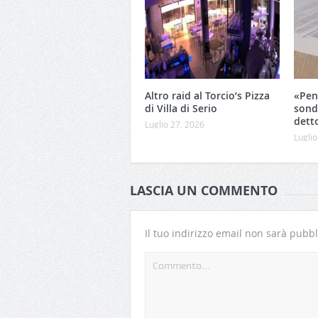
Altro raid al Torcio’s Pizza
«Pen
di Villa di Serio
sond
dett
Luglio 27, 2026
Luglio
LASCIA UN COMMENTO
Il tuo indirizzo email non sarà pubbl