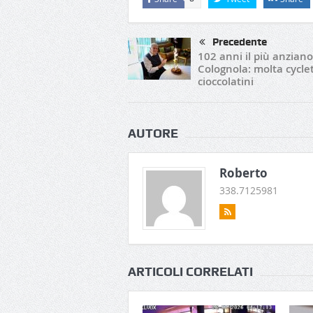
Precedente
102 anni il più anziano
Colognola: molta cycle
cioccolatini
AUTORE
Roberto
338.7125981
ARTICOLI CORRELATI