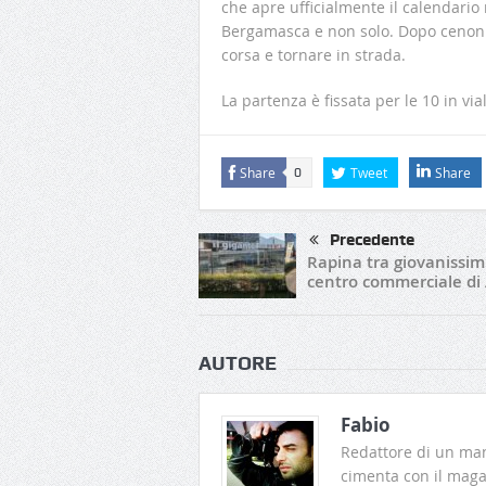
che apre ufficialmente il calendario 
Bergamasca e non solo. Dopo cenoni 
corsa e tornare in strada.
La partenza è fissata per le 10 in via
Share
Tweet
Share
0
Precedente
Rapina tra giovanissimi
centro commerciale di 
AUTORE
Fabio
Redattore di un man
cimenta con il magaz