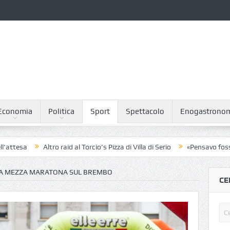
Economia
Politica
Sport
Spettacolo
Enogastrono
Altro raid al Torcio’s Pizza di Villa di Serio
«Pensavo fosse un son
LA MEZZA MARATONA SUL BREMBO
CE