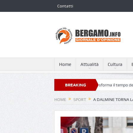
Contatti
Home
Attualità
Cultura
n Bergamo Airport, l’arte contemporanea trasforma il tempo dell’attesa
BREAKING
NEWS
HOME
SPORT
A DALMINE TORNA 