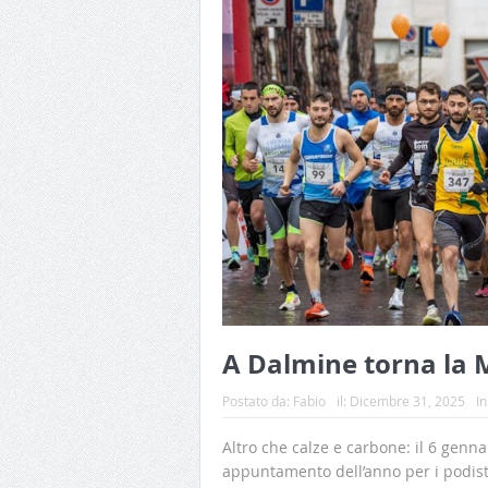
A Dalmine torna la
Postato da:
Fabio
il:
Dicembre 31, 2025
In
Altro che calze e carbone: il 6 genna
appuntamento dell’anno per i podist