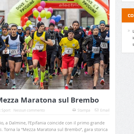
CO
 Mezza Maratona sul Brembo
:
Sport
Nessun commento
Stampa
Email
io, a Dalmine, l’Epifania coincide con il primo grande
i. Torna la “Mezza Maratona sul Brembo”, gara storica