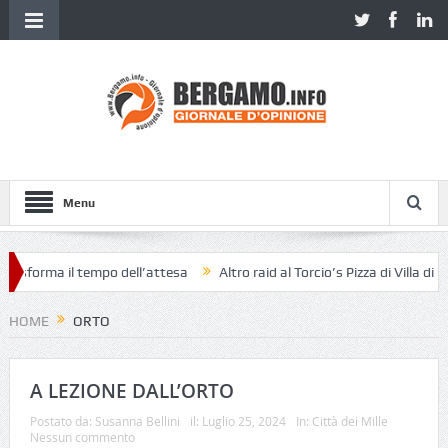
Menu
asforma il tempo dell’attesa
Altro raid al Torcio’s Pizza di Villa di Ser
HOME
ORTO
A LEZIONE DALL’ORTO
Postato da:
Susanna Bellini
il:
Luglio 25, 2024
In:
Città dei Mille
Nessun commento