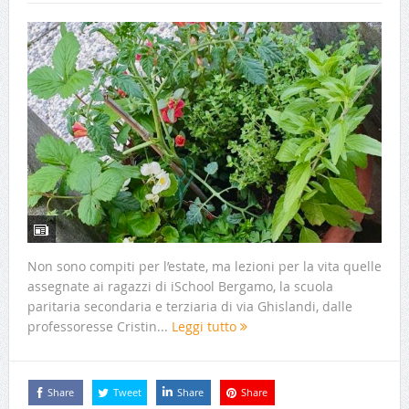
Non sono compiti per l’estate, ma lezioni per la vita quelle
assegnate ai ragazzi di iSchool Bergamo, la scuola
paritaria secondaria e terziaria di via Ghislandi, dalle
professoresse Cristin...
Leggi tutto
Share
Tweet
Share
Share