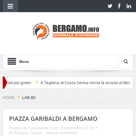
Menu
edali più green
A Tagliata di Costa Serina torna la strada di libri
HOME
LAB 80
PIAZZA GARIBALDI A BERGAMO
Postato da:
Giuseppina Zizzo
il:
Settembre 24, 2011
In:
Attualità
,
Cultura
Nessun commento