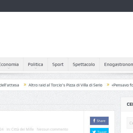
Economia
Politica
Sport
Spettacolo
Enogastrono
l’attesa
Altro raid al Torcio’s Pizza di Villa di Serio
«Pensavo foss
CE
Share
024
In:
Città dei Mille
Nessun commento
Tweet