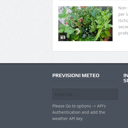
Non s
per l
iScho
secon
profe
PREVISIONI METEO
I
S
Please Go to options -> API's
Authentication and add the
weather API key