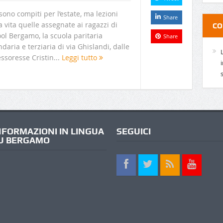
ono compiti per l’estate, ma lezioni
Share
a vita quelle assegnate ai ragazzi di
CO
ol Bergamo, la scuola paritaria
Share
daria e terziaria di via Ghislandi, dalle
ssoresse Cristin...
Leggi tutto
NFORMAZIONI IN LINGUA
SEGUICI
U BERGAMO