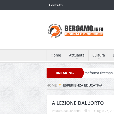
Contatti
Home
Attualità
Cultura
Milan Bergamo Airport, l’arte contemporanea trasforma il tempo del
BREAKING
NEWS
HOME
ESPERIENZA EDUCATIVA
A LEZIONE DALL’ORTO
Postato da:
Susanna Bellini
il:
Luglio 25, 2