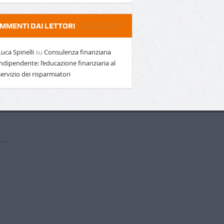
MMENTI DAI LETTORI
Luca Spinelli
su
Consulenza finanziaria
indipendente: l’educazione finanziaria al
servizio dei risparmiatori