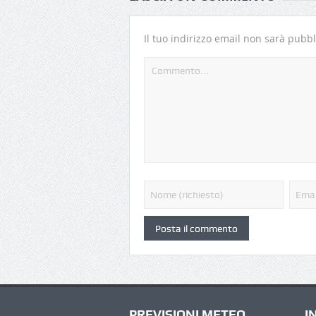
Il tuo indirizzo email non sarà pubbl
PREVISIONI METEO
I