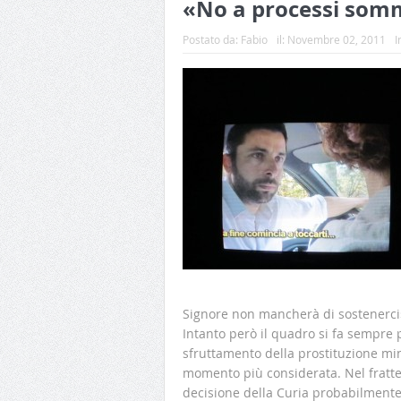
«No a processi som
Postato da:
Fabio
il:
Novembre 02, 2011
I
Signore non mancherà di sostenerci
Intanto però il quadro si fa sempre 
sfruttamento della prostituzione min
momento più considerata. Nel frattem
decisione della Curia probabilmente