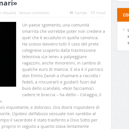
mari»
n:
Attualità
Nessun commento
Stampa
Email
CO
Un paese sgomento, una comunità
smarrita che vorrebbe poter non credere a
quel che è accaduto in quella canonica.
Ha scosso davvero tutti il caso del prete
colognese scoperto dalla trasmissione
televisiva «Le Iene» a palpeggiare
ragazzini, anche minorenni, in cambio di
qualche euro di mancia. E ora è il parroco
don Emilio Zanoli a chiamare a raccolta i
fedeli, a rincuorarli e guidarli fuori dal
buio dello scandalo. «Non facciamoci
cadere le braccia – ha detto – Coraggio, il
».
più inquietante, e doloroso. Ora dovrà rispondere di
orile. L’ipotesi dell’abuso sessuale non sarebbe al
po il sacerdote è stato trasferito a Osio Sotto per
 proprio in seguito a quanto stava lentamente