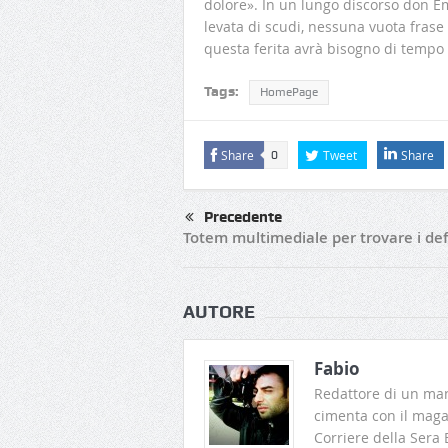
dolore». In un lungo discorso don Em
levata di scudi, nessuna vuota frase
questa ferita avrà bisogno di tempo p
Tags:
HomePage
Share
Tweet
Share
0
Precedente
Totem multimediale per trovare i de
AUTORE
Fabio
Redattore di un man
cimenta con il magaz
Corriere della Sera