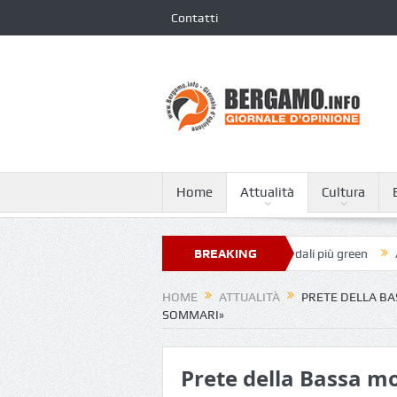
Contatti
Home
Attualità
Cultura
apa Giovanni XXIII nella classifica dei 250 ospedali più green
BREAKING
A Tagliata
NEWS
HOME
ATTUALITÀ
PRETE DELLA BA
SOMMARI»
Prete della Bassa mol