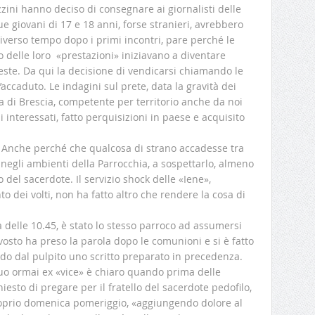
zini hanno deciso di consegnare ai giornalisti delle
e giovani di 17 e 18 anni, forse stranieri, avrebbero
iverso tempo dopo i primi incontri, pare perché le
 delle loro «prestazioni» iniziavano a diventare
ieste. Da qui la decisione di vendicarsi chiamando le
’accaduto. Le indagini sul prete, data la gravità dei
ura di Brescia, competente per territorio anche da noi
li interessati, fatto perquisizioni in paese e acquisito
o. Anche perché che qualcosa di strano accadesse tra
negli ambienti della Parrocchia, a sospettarlo, almeno
 del sacerdote. Il servizio shock delle «Iene»,
 dei volti, non ha fatto altro che rendere la cosa di
delle 10.45, è stato lo stesso parroco ad assumersi
revosto ha preso la parola dopo le comunioni e si è fatto
o dal pulpito uno scritto preparato in precedenza.
uo ormai ex «vice» è chiaro quando prima delle
iesto di pregare per il fratello del sacerdote pedofilo,
oprio domenica pomeriggio, «aggiungendo dolore al