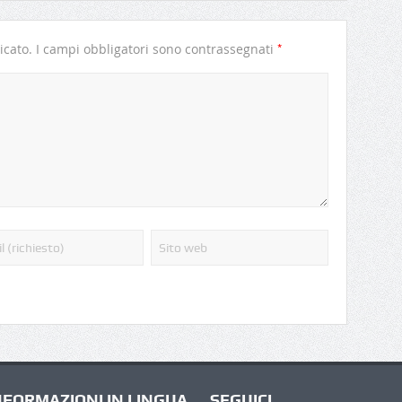
*
icato.
I campi obbligatori sono contrassegnati
NFORMAZIONI IN LINGUA
SEGUICI