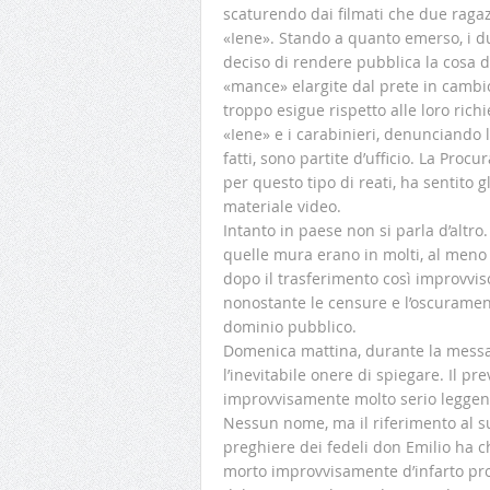
scaturendo dai filmati che due ragaz
«Iene». Stando a quanto emerso, i du
deciso di rendere pubblica la cosa d
«mance» elargite dal prete in cambio
troppo esigue rispetto alle loro rich
«Iene» e i carabinieri, denunciando l
fatti, sono partite d’ufficio. La Proc
per questo tipo di reati, ha sentito g
materiale video.
Intanto in paese non si parla d’altr
quelle mura erano in molti, al meno 
dopo il trasferimento così improvviso
nonostante le censure e l’oscuramento
dominio pubblico.
Domenica mattina, durante la messa 
l’inevitabile onere di spiegare. Il p
improvvisamente molto serio leggend
Nessun nome, ma il riferimento al s
preghiere dei fedeli don Emilio ha ch
morto improvvisamente d’infarto pr