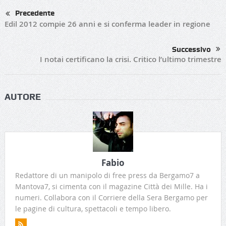
Precedente
Edil 2012 compie 26 anni e si conferma leader in regione
Successivo
I notai certificano la crisi. Critico l’ultimo trimestre
AUTORE
Fabio
Redattore di un manipolo di free press da Bergamo7 a
Mantova7, si cimenta con il magazine Città dei Mille. Ha i
numeri. Collabora con il Corriere della Sera Bergamo per
le pagine di cultura, spettacoli e tempo libero.