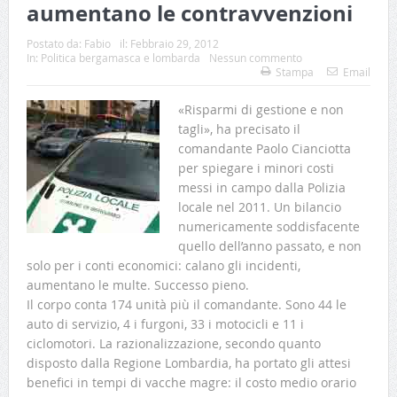
aumentano le contravvenzioni
Postato da:
Fabio
il:
Febbraio 29, 2012
In:
Politica bergamasca e lombarda
Nessun commento
Stampa
Email
«Risparmi di gestione e non
tagli», ha precisato il
comandante Paolo Cianciotta
per spiegare i minori costi
messi in campo dalla Polizia
locale nel 2011. Un bilancio
numericamente soddisfacente
quello dell’anno passato, e non
solo per i conti economici: calano gli incidenti,
aumentano le multe. Successo pieno.
Il corpo conta 174 unità più il comandante. Sono 44 le
auto di servizio, 4 i furgoni, 33 i motocicli e 11 i
ciclomotori. La razionalizzazione, secondo quanto
disposto dalla Regione Lombardia, ha portato gli attesi
benefici in tempi di vacche magre: il costo medio orario