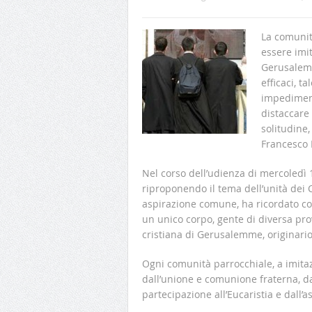
La comunit
essere imi
Gerusalemm
efficaci, t
impediment
distaccare 
solitudine,
Francesco 
Nel corso dell’udienza di mercoledì 
riproponendo il tema dell’unità dei 
aspirazione comune, ha ricordato com
un unico corpo, gente di diversa p
cristiana di Gerusalemme, originario
Ogni comunità parrocchiale, a imitaz
dall’unione e comunione fraterna, da
partecipazione all’Eucaristia e dall’a