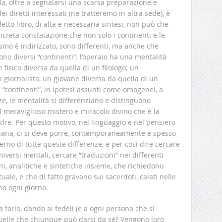
 Ma, oltre a segnalarsi una scarsa preparazione e
i diretti interessati (ne tratteremo in altra sede), è
etto libro, di alta e necessaria sintesi, non può che
ncreta constatazione che non solo i continenti e le
hismo è indirizzato, sono differenti, ma anche che
tono diversi “continenti”: l’operaio ha una mentalità
 fisico diversa da quella di un filologo; un
 giornalista, un giovane diversa da quella di un
si “continenti”, in ipotesi assunti come omogenei, a
ze, le mentalità si differenziano e distinguono
l meraviglioso mistero e miracolo divino che è la
adre. Per questo motivo, nel linguaggio e nel pensiero
tidiana, ci si deve porre, contemporaneamente e spesso
terno di tutte queste differenze, e per così dire cercare
iversi mentali, cercare “traduzioni” nei differenti
ni, analitiche e sintetiche insieme, che richiedono
tuale, e che di fatto gravano sui sacerdoti, calati nelle
no ogni giorno.
 farlo, dando ai fedeli (e a ogni persona che si
quelle che chiunque può darsi da sé? Vengono loro