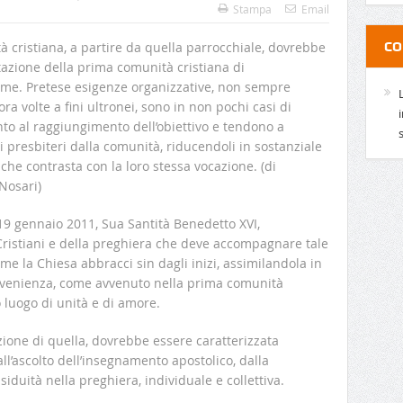
Stampa
Email
CO
à cristiana, a partire da quella parrocchiale, dovrebbe
tazione della prima comunità cristiana di
e. Pretese esigenze organizzative, non sempre
alora volte a fini ultronei, sono in non pochi casi di
o al raggiungimento dell’obiettivo e tendono a
i presbiteri dalla comunità, riducendoli in sostanziale
 che contrasta con la loro stessa vocazione. (di
Nosari)
19 gennaio 2011, Sua Santità Benedetto XVI,
Cristiani e della preghiera che deve accompagnare tale
e la Chiesa abbracci sin dagli inizi, assimilandola in
rovenienza, come avvenuto nella prima comunità
 luogo di unità e di amore.
ione di quella, dovrebbe essere caratterizzata
ll’ascolto dell’insegnamento apostolico, dalla
ssiduità nella preghiera, individuale e collettiva.