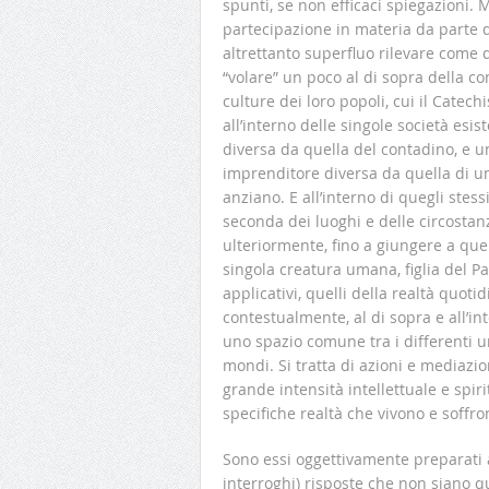
spunti, se non efficaci spiegazioni.
partecipazione in materia da parte de
altrettanto superfluo rilevare come d
“volare” un poco al di sopra della co
culture dei loro popoli, cui il Catec
all’interno delle singole società esis
diversa da quella del contadino, e un
imprenditore diversa da quella di un
anziano. E all’interno di quegli stes
seconda dei luoghi e delle circostan
ulteriormente, fino a giungere a que
singola creatura umana, figlia del P
applicativi, quelli della realtà quo
contestualmente, al di sopra e all’in
uno spazio comune tra i differenti un
mondi. Si tratta di azioni e mediazio
grande intensità intellettuale e spiri
specifiche realtà che vivono e soffro
Sono essi oggettivamente preparati a
interroghi) risposte che non siano 