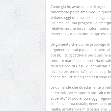
Come già ho avuto modo di argoment
rimontante politeismo (vedi in quest
viviamo oggi una condizione segnata 
insieme, da una progressiva emargin
relativismo che tocca i valori fondame
materiale – di qualunque tipo essa si
L’argomento che qui mi propongo di c
argomento assai parziale rispetto al
possibilità oggettive e per qualche a
rendere manifesta la profezia di salv
risurrezione di Gesù, di annunciarla
diversa provenienza” (nel senso prin
anche fra i cristiani) che essi sono 
Le domande che direttamente o indi
e terribili, per l’appunto radicali e 
superato? Si può ancora oggi ragio
cui è diventata usuale, necessaria per
realtà, un’interiore microscissione,