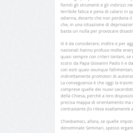
forniti gli strumenti e gli indirizzi 
terribile fatica e pena di calarsi in q
odierna, deserto che non perdona il
che, in una situazione di deprivazio
basta un nulla per provocare disastr
Vi è da considerare, inoltre e per ag
nazionali hanno profuso molte energi
quasi sempre con criteri lontani, se
scorsi da Papa Giovanni Paolo II e dal
con esiti quasi ovunque fallimentari,
indirettamente promotori di autonome 
La conseguenza è che oggi la trasmis
comprese quelle dei nuovi sacerdoti
della Chiesa, perchè a loro disposi
precisa mappa di orientamento ma u
contrastante (lo rileva esattamente 
Chiediamoci, allora, se quelle impon
denominate Seminari, spesso organiz