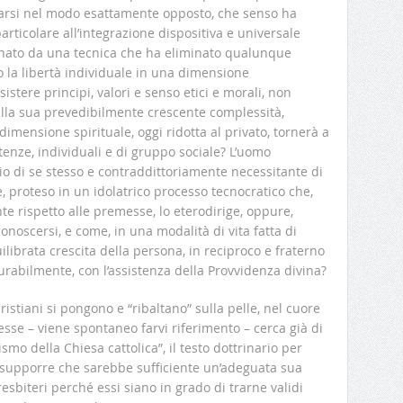
arsi nel modo esattamente opposto, che senso ha
rticolare all’integrazione dispositiva e universale
nato da una tecnica che ha eliminato qualunque
o la libertà individuale in una dimensione
stere principi, valori e senso etici e morali, non
nella sua prevedibilmente crescente complessità,
dimensione spirituale, oggi ridotta al privato, tornerà a
enze, individuali e di gruppo sociale? L’uomo
 di se stesso e contraddittoriamente necessitante di
, proteso in un idolatrico processo tecnocratico che,
e rispetto alle premesse, lo eterodirige, oppure,
conoscersi, e come, in una modalità di vita fatta di
librata crescita della persona, in reciproco e fraterno
ugurabilmente, con l’assistenza della Provvidenza divina?
stiani si pongono e “ribaltano” sulla pelle, nel cuore
A esse – viene spontaneo farvi riferimento – cerca già di
mo della Chiesa cattolica”, il testo dottrinario per
e supporre che sarebbe sufficiente un’adeguata sua
esbiteri perché essi siano in grado di trarne validi