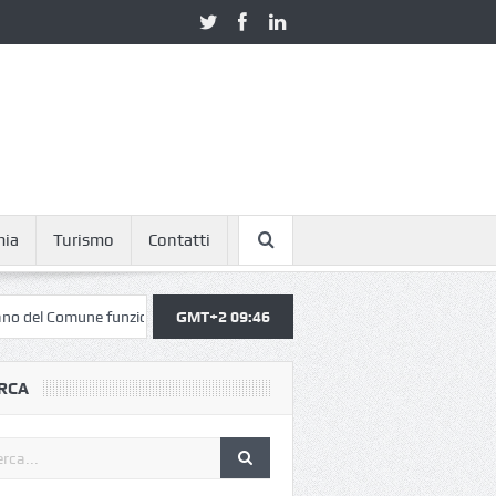
mia
Turismo
Contatti
ne funziona
Non solo caro carburante, ma anche rifornimenti a singh
GMT+2 09:46
RCA