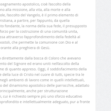
insegnamento apostolico, cioè l’ascolto della
o alla missione, alla vita, alla morte e alla
ole, l’ascolto del Vangelo, è il primo elemento di
istiana, a partire, per l’appunto, da quella
to fondante, la norma della sua fede, il presupposto
sforzo per la costruzione di una comunità unita,
ssa attraverso l’approfondimento della fedeltà al
ostoli, che permette la comunione con Dio e al
e orante alla preghiera di Gesù.
elo direttamente dalla bocca di Coloro che avevano
to del Signore ed erano uniti nell’ascolto della
one di quanto appreso. Oggi, il soddisfacimento della
 della luce di Cristo nel cuore di tutti, specie tra le
 negli ambienti di lavoro come in quelli intellettuali,
no del dinamismo apostolico delle parrocchie, adattato
a principalmente, anche per strutturazione
ri, cui è richiesto sempre più uno sforzo educativo
pprofondito e intellettualmente adeguato, pur a fronte