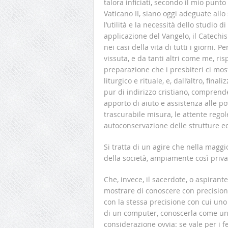
talora inficiati, secondo il mio punto
Vaticano II, siano oggi adeguate al
l’utilità e la necessità dello studio 
applicazione del Vangelo, il Catechi
nei casi della vita di tutti i giorni
vissuta, e da tanti altri come me, r
preparazione che i presbiteri ci mos
liturgico e rituale, e, dall’altro, fina
pur di indirizzo cristiano, comprend
apporto di aiuto e assistenza alle po
trascurabile misura, le attente rego
autoconservazione delle strutture ec
Si tratta di un agire che nella maggi
della società, ampiamente così priva
Che, invece, il sacerdote, o aspirant
mostrare di conoscere con precisione
con la stessa precisione con cui uno
di un computer, conoscerla come un 
considerazione ovvia: se vale per i f