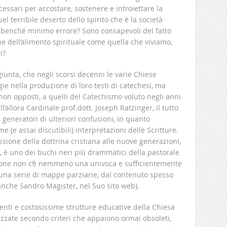
necessari per accostare, sostenere e introiettare la
uel terribile deserto dello spirito che è la società
 benché minimo errore? Sono consapevoli del fatto
ne dell’alimento spirituale come quella che viviamo,
i?
giunta, che negli scorsi decenni le varie Chiese
e nella produzione di loro testi di catechesi, ma
 non opposti, a quelli del Catechismo voluto negli anni
l’allora Cardinale prof.dott. Joseph Ratzinger, il tutto
 generatori di ulteriori confusioni, in quanto
(e assai discutibili) interpretazioni delle Scritture.
sione della dottrina cristiana alle nuove generazioni,
, è uno dei buchi neri più drammatici della pastorale
zione non c’è nemmeno una univoca e sufficientemente
na serie di mappe parziarie, dal contenuto spesso
anche Sandro Magister, nel Suo sito web).
enti e costosissime strutture educative della Chiesa
zate secondo criteri che appaiono ormai obsoleti,