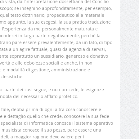
 di vista, dall’interpretazione dossettiana del Concilio
lo scopo; se insegnino approfonditamente, per esempio,
di quel testo dottrinario, propedeutico alla materiale
smo appunto, la sua esegesi, la sua pratica traduzione
. Per l’esperienza da me personalmente maturata e
isponderei in larga parte negativamente, perché la
trano pare essere prevalentemente, da un lato, di tipo
lizzata a un agire fattuale, quasi da agenzia di servizi,
ente soprattutto un sussidiario, generoso e donativo
vertà e alle debolezze sociali e anche, in non
le e modalità di gestione, amministrazione e
clesistiche.
or parte dei casi segue, e non precede, le esigenze
ndola del necessario afflato profetico.
e tale, debba prima di ogni altra cosa conoscere e
 e dettaglio quello che crede, conoscere la sua fede
 specialista di informatica conosce il sistema operativo
musicista conosce il suo pezzo, pare essere una
edeli, a maggior ragione deve valere per i