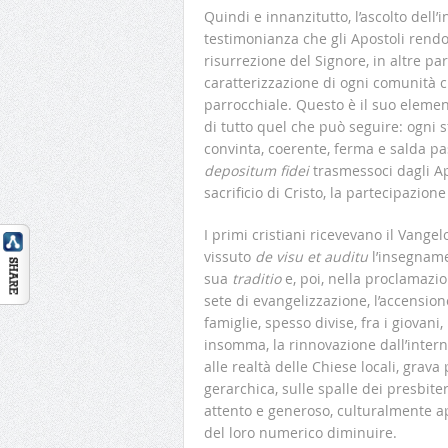
Quindi e innanzitutto, l’ascolto dell’
testimonianza che gli Apostoli rendon
risurrezione del Signore, in altre par
caratterizzazione di ogni comunità cr
parrocchiale. Questo è il suo elemen
di tutto quel che può seguire: ogni 
convinta, coerente, ferma e salda pa
depositum fidei
trasmessoci dagli Ap
sacrificio di Cristo, la partecipazion
I primi cristiani ricevevano il Vang
vissuto
de visu et auditu
l’insegnamen
sua
traditio
e, poi, nella proclamazi
sete di evangelizzazione, l’accensione
famiglie, spesso divise, fra i giovani,
insomma, la rinnovazione dall’inter
alle realtà delle Chiese locali, grav
gerarchica, sulle spalle dei presbite
attento e generoso, culturalmente a
del loro numerico diminuire.