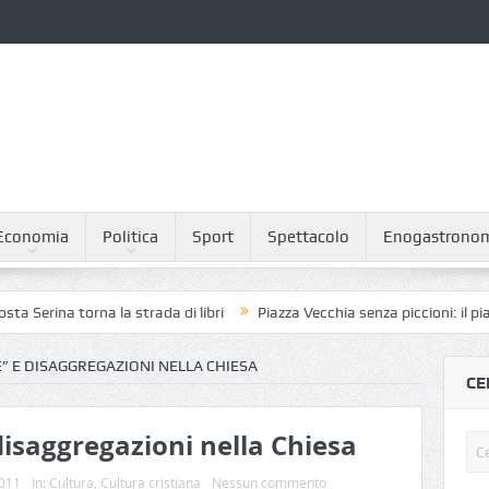
Economia
Politica
Sport
Spettacolo
Enogastrono
rna la strada di libri
Piazza Vecchia senza piccioni: il piano del Comu
” E DISAGGREGAZIONI NELLA CHIESA
CE
isaggregazioni nella Chiesa
2011
In:
Cultura
,
Cultura cristiana
Nessun commento