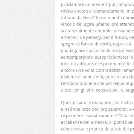
proclamare un ideale e poi comport
rifarsi ancora ai Comandamenti, in pa
fattane da Gesù? In un mondo domi
vincolo dell’agire umano, proiettand
sostanzialmente amorale, possono esi
arbitrari, da perseguire? Il futuro, 
spegnerà l’ansia di verità, oppure la 
guadagnare spazio nelle nostre esist
contemporaneo, autoproclamatosi dio
idoli da adorare, è esperimento di sè
ancora una volta contraddittoriament
insieme ai suoi simili, può ancora ri
relazioni buone e che persegua l’equi
aiuto con gli altri consorziati, e, a
Queste sono le domande che molti cri
e nell’intelletto dei loro sacerdoti. 
rispondere esaustivamete il “Catechis
eccellenza della stessa. Si potrebb
conoscenza e pratica da parte dei pr