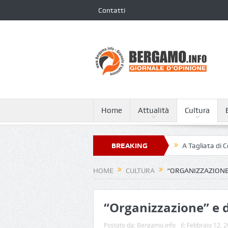
Contatti
Home
Attualità
Cultura
ella classifica dei 250 ospedali più green
BREAKING
A Tagliata di Costa Serina to
NEWS
HOME
CULTURA
“ORGANIZZAZIONE
“Organizzazione” e d
Postato da:
Bergamo.info
il:
Febbraio 12, 