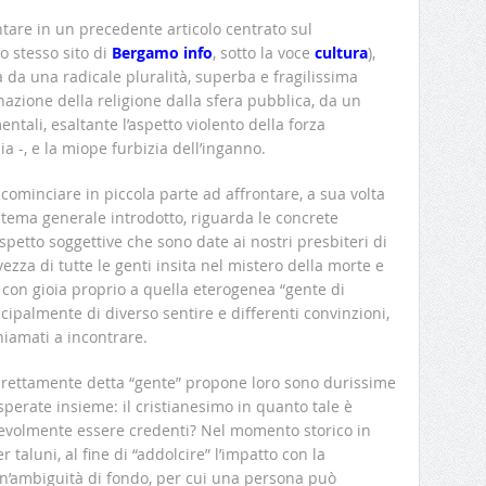
are in un precedente articolo centrato sul
o stesso sito di
Bergamo info
, sotto la voce
cultura
),
da una radicale pluralità, superba e fragilissima
azione della religione dalla sfera pubblica, da un
ntali, esaltante l’aspetto violento della forza
a -, e la miope furbizia dell’inganno.
ominciare in piccola parte ad affrontare, a sua volta
 tema generale introdotto, riguarda le concrete
spetto soggettive che sono date ai nostri presbiteri di
ezza di tutte le genti insita nel mistero della morte e
 con gioia proprio a quella eterogenea “gente di
cipalmente di diverso sentire e differenti convinzioni,
chiamati a incontrare.
rettamente detta “gente” propone loro sono durissime
disperate insieme: il cristianesimo in quanto tale è
nevolmente essere credenti? Nel momento storico in
 taluni, al fine di “addolcire” l’impatto con la
 un’ambiguità di fondo, per cui una persona può