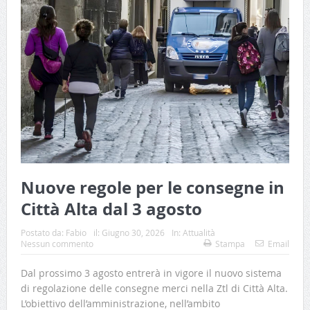
Nuove regole per le consegne in
Città Alta dal 3 agosto
Postato da:
Fabio
il:
Giugno 30, 2026
In:
Attualità
Nessun commento
Stampa
Email
Dal prossimo 3 agosto entrerà in vigore il nuovo sistema
di regolazione delle consegne merci nella Ztl di Città Alta.
L’obiettivo dell’amministrazione, nell’ambito