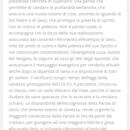
possibilità concreta di superarlo: una parola che
permette di sondare le profondità dell’animo, che
assicura una nuova visione di cose, secondo lo sguardo di
Dio Padre e di Gesù, che privilegia la povertà di spirito,
non la ricerca di potenza. Non è parola vuota, si
accompagna con la forza della sua realizzazione:
assicurata dal costante riferimento all’esempio di Gesù,
mite ed umile di cuore e dalla potenza del suo Spirito a
noi comunicato costantemente. L’evangelista Luca, autore
del Vangelo, fa seguire ad esso gli Atti degli Apostoli, che
annunciano il messaggio evangelico per renderlo attuale
anche dopo la dipartita di Gesù e a disposizione di tutti
gli uomini. Il verificarsi lungo i tempi dell’oggi della
salvezza, presuppone l’ASCOLTO. Il peccatore, chiuso su
se stesso, non sa come liberarsi dal male, perchè si lascia
illudere da vane speranze che lo accecano e lo rendono
schiavo. La disponibilità dell’accoglienza della Parola di
Gesù, che diventa evento di salvezza, rende urgente la
maggiore conoscenza della Parola di Dio da parte dei
cristiani, per giungere ad una maggiore libertà e gioia,
alla quale Gesù si richiama riferendosi al testo del