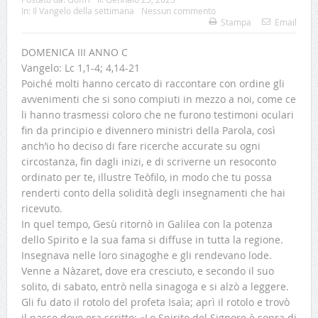
In:
Il Vangelo della settimana
Nessun commento
Stampa
Email
DOMENICA III ANNO C
Vangelo: Lc 1,1-4; 4,14-21
Poiché molti hanno cercato di raccontare con ordine gli
avvenimenti che si sono compiuti in mezzo a noi, come ce
li hanno trasmessi coloro che ne furono testimoni oculari
fin da principio e divennero ministri della Parola, così
anch’io ho deciso di fare ricerche accurate su ogni
circostanza, fin dagli inizi, e di scriverne un resoconto
ordinato per te, illustre Teòfilo, in modo che tu possa
renderti conto della solidità degli insegnamenti che hai
ricevuto.
In quel tempo, Gesù ritornò in Galilea con la potenza
dello Spirito e la sua fama si diffuse in tutta la regione.
Insegnava nelle loro sinagoghe e gli rendevano lode.
Venne a Nàzaret, dove era cresciuto, e secondo il suo
solito, di sabato, entrò nella sinagoga e si alzò a leggere.
Gli fu dato il rotolo del profeta Isaìa; aprì il rotolo e trovò
il passo dove era scritto: «Lo Spirito del Signore è sopra di