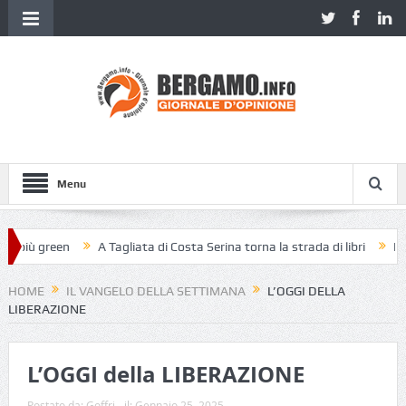
Menu
più green
A Tagliata di Costa Serina torna la strada di libri
Piazza
HOME
IL VANGELO DELLA SETTIMANA
L’OGGI DELLA
LIBERAZIONE
L’OGGI della LIBERAZIONE
Postato da:
Goffri
il:
Gennaio 25, 2025