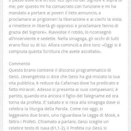
me; per questo mi ha consacrato con l’unzione e mi ha
mandato a portare ai poveri il lieto annuncio, a
proclamare ai prigionieri la liberazione e ai ciechi la vista;
a rimettere in libertà gli oppressi e proclamare l’anno di
grazia del Signore». Riavvolse il rotolo, lo riconsegnò
all’inserviente e sedette. Nella sinagoga, gli occhi di tutti
erano fissi su di lui. Allora cominciò a dire loro: «Oggi si è
compiuta questa Scrittura che avete ascoltato».
Commento
Questo brano contiene il discorso programmatico di
Gesù. L’evangelista ci dice che Gesù ha già iniziato la sua
vita pubblica, è reduce da Cafarnao dove ha predicato e
fatto miracoli. Adesso si presenta ai suoi compaesani; è
partito, quando era ancora il figlio del falegname ed ora
torna da profeta. E’ sabato e si reca alla sinagoga dove si
celebra la liturgia della Parola. Come noi oggi, si
leggevano due brani, uno riguardava la Legge di Mosè, e
l’altro i Profeti. Chiamato a parlare, Gesù sceglie un
celebre testo di Isaia (61,1-2), il Profeta cui Gesù si