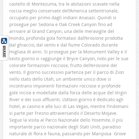
castello di Montezuma, tra le abitazioni scavate nella
roccia meglio conservate dell’America settentrionale,
occupato per primo dagli indiani Anasazi. Quindi si
prosegue per Sedona e Oak Creek Canyon fino ad
arrivare al Grand Canyon, una delle meraviglie del
mondo, profonda gola formatasi dall’erosione prodotta
dal ghiaccio, dal vento e dal fiume Colorado durante
migliaia di anni. Si prosegue per la Monument Valley e il
sesto giorno si raggiunge il Bryce Canyon, noto per le sue
colorate formazioni rocciose, frutto dell’erosione del
vento. Il giorno successivo partenza per il parco di Zion
nello stato dello Utah, un ambiente unico dove si
incontrano imponenti formazioni rocciose e profonde
gole incise e modellate dalla forza delle acque del Virgin
River e dei suoi affluenti. L’ottavo giorno è dedicato agli
hotel, ai casino e alle luci di Las Vegas, mentre l’indomani
si parte per Fresno attraversando il Deserto Mojave.
Segue la visita al Parco Nazionale dello Yosemite, il più
importante parco nazionale degli Stati Uniti, paradiso
naturale di flora e fauna, passando per Mariposa Grove