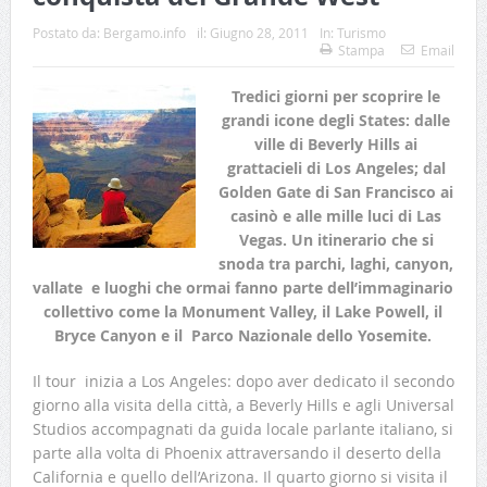
Postato da:
Bergamo.info
il:
Giugno 28, 2011
In:
Turismo
Stampa
Email
Tredici giorni per scoprire le
grandi icone degli States: dalle
ville di Beverly Hills ai
grattacieli di Los Angeles; dal
Golden Gate di San Francisco ai
casinò e alle mille luci di Las
Vegas. Un itinerario che si
snoda tra parchi, laghi, canyon,
vallate e luoghi che ormai fanno parte dell’immaginario
collettivo come la Monument Valley, il Lake Powell, il
Bryce Canyon e il Parco Nazionale dello Yosemite.
Il tour inizia a Los Angeles: dopo aver dedicato il secondo
giorno alla visita della città, a Beverly Hills e agli Universal
Studios accompagnati da guida locale parlante italiano, si
parte alla volta di Phoenix attraversando il deserto della
California e quello dell’Arizona. Il quarto giorno si visita il