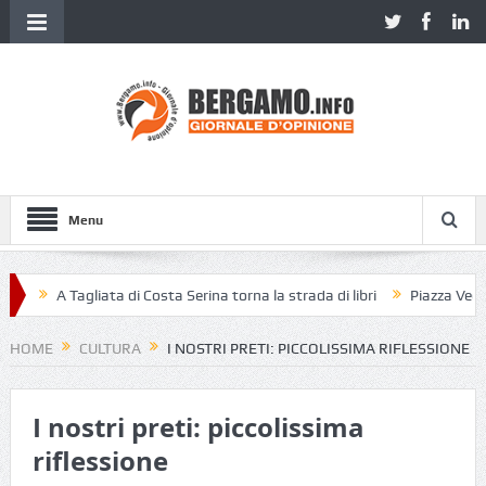
Menu
A Tagliata di Costa Serina torna la strada di libri
Piazza Vecchia 
HOME
CULTURA
I NOSTRI PRETI: PICCOLISSIMA RIFLESSIONE
I nostri preti: piccolissima
riflessione