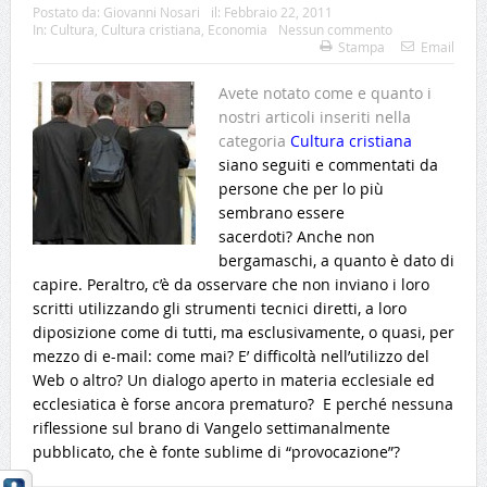
Postato da:
Giovanni Nosari
il:
Febbraio 22, 2011
In:
Cultura
,
Cultura cristiana
,
Economia
Nessun commento
Stampa
Email
Avete notato come e quanto i
nostri articoli inseriti nella
categoria
Cultura cristiana
siano
seguiti e commentati da
persone che per lo più
sembrano essere
sacerdoti? Anche non
bergamaschi, a quanto è dato di
capire. Peraltro, c’è da osservare che non inviano i loro
scritti utilizzando gli strumenti tecnici diretti, a loro
diposizione come di tutti, ma esclusivamente, o quasi, per
mezzo di e-mail: come mai? E’ difficoltà nell’utilizzo del
Web o altro? Un dialogo aperto in materia ecclesiale ed
ecclesiatica è forse ancora prematuro? E perché nessuna
riflessione sul brano di Vangelo settimanalmente
pubblicato, che è fonte sublime di “provocazione”?