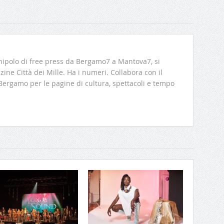
ipolo di free press da Bergamo7 a Mantova7, si
ine Città dei Mille. Ha i numeri. Collabora con il
 Bergamo per le pagine di cultura, spettacoli e tempo