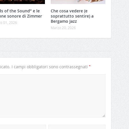
ds of the Sound” e le
Che cosa vedere (e
nne sonore di Zimmer
soprattutto sentire) a
Bergamo Jazz
o 01, 2026
Marzo 20, 2026
*
icato.
I campi obbligatori sono contrassegnati