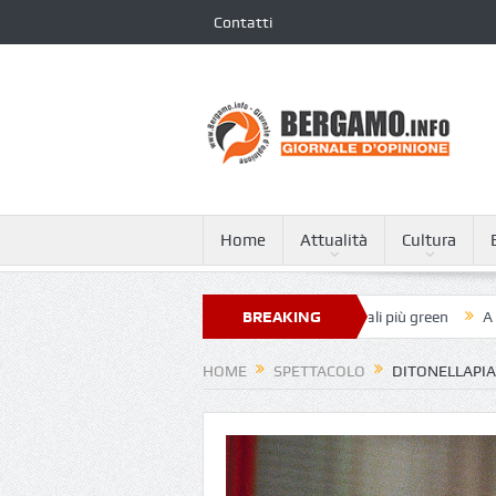
Contatti
Home
Attualità
Cultura
a Giovanni XXIII nella classifica dei 250 ospedali più green
BREAKING
A Tagliata d
NEWS
HOME
SPETTACOLO
DITONELLAPIAG