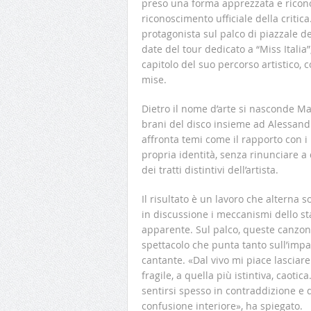
preso una forma apprezzata e riconos
riconoscimento ufficiale della critica
protagonista sul palco di piazzale d
date del tour dedicato a “Miss Itali
capitolo del suo percorso artistico, 
mise.
Dietro il nome d’arte si nasconde Ma
brani del disco insieme ad Alessandr
affronta temi come il rapporto con i m
propria identità, senza rinunciare a
dei tratti distintivi dell’artista.
Il risultato è un lavoro che alterna
in discussione i meccanismi dello st
apparente. Sul palco, queste canzon
spettacolo che punta tanto sull’imp
cantante. «Dal vivo mi piace lasciare 
fragile, a quella più istintiva, caotic
sentirsi spesso in contraddizione e
confusione interiore», ha spiegato.