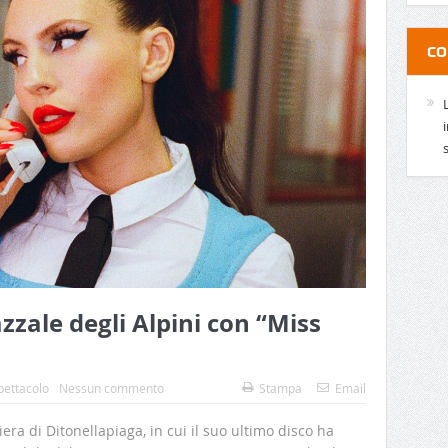
CO
zzale degli Alpini con “Miss
pettacolo
Nessun commento
Stampa
Email
ra di Ditonellapiaga, in cui il suo ultimo disco ha