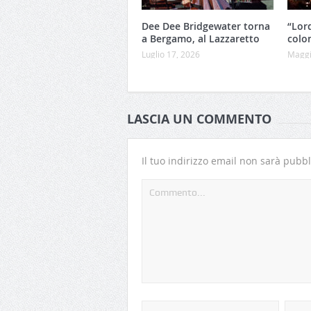
Dee Dee Bridgewater torna
“Lor
a Bergamo, al Lazzaretto
colo
Luglio 17, 2026
Maggi
LASCIA UN COMMENTO
Il tuo indirizzo email non sarà pubbl