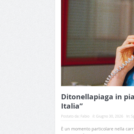
Ditonellapiaga in pia
Italia”
Postato da:
Fabio
il:
Giugno 30, 2026
In:
S
È un momento particolare nella carrie