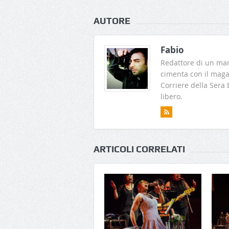
AUTORE
Fabio
Redattore di un man
cimenta con il magaz
Corriere della Sera
libero.
ARTICOLI CORRELATI