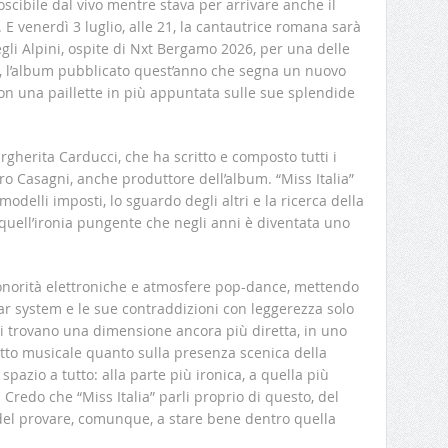
cibile dal vivo mentre stava per arrivare anche il
. E venerdì 3 luglio, alle 21, la cantautrice romana sarà
egli Alpini, ospite di Nxt Bergamo 2026, per una delle
a”, l’album pubblicato quest’anno che segna un nuovo
con una paillette in più appuntata sulle sue splendide
rgherita Carducci, che ha scritto e composto tutti i
o Casagni, anche produttore dell’album. “Miss Italia”
odelli imposti, lo sguardo degli altri e la ricerca della
 quell’ironia pungente che negli anni è diventata uno
 sonorità elettroniche e atmosfere pop-dance, mettendo
ar system e le sue contraddizioni con leggerezza solo
i trovano una dimensione ancora più diretta, in uno
atto musicale quanto sulla presenza scenica della
spazio a tutto: alla parte più ironica, a quella più
a. Credo che “Miss Italia” parli proprio di questo, del
 del provare, comunque, a stare bene dentro quella