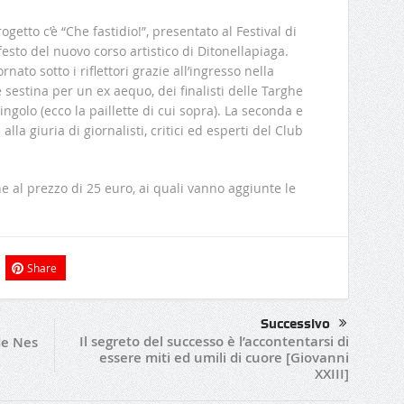
ogetto c’è “Che fastidio!”, presentato al Festival di
sto del nuovo corso artistico di Ditonellapiaga.
rnato sotto i riflettori grazie all’ingresso nella
sestina per un ex aequo, dei finalisti delle Targhe
ingolo (ecco la paillette di cui sopra). La seconda e
 alla giuria di giornalisti, critici ed esperti del Club
one al prezzo di 25 euro, ai quali vanno aggiunte le
Share
Successivo
Il segreto del successo è l’accontentarsi di
de Nes
essere miti ed umili di cuore [Giovanni
XXIII]