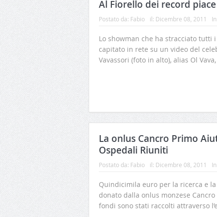
Al Fiorello dei record piac
Postato da:
Fabio
il:
Dicembre 08, 2011
In
Lo showman che ha stracciato tutti i r
capitato in rete su un video del ce
Vavassori (foto in alto), alias Ol Vava,
La onlus Cancro Primo Aiut
Ospedali Riuniti
Postato da:
Fabio
il:
Dicembre 08, 2011
In
Quindicimila euro per la ricerca e l
donato dalla onlus monzese Cancro Pr
fondi sono stati raccolti attraverso l’