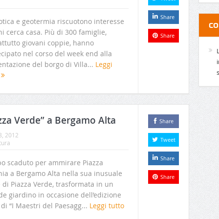
Share
tica e geotermia riscuotono interesse
CO
hi cerca casa. Più di 300 famiglie,
Share
attutto giovani coppie, hanno
cipato nel corso del week end alla
ntazione del borgo di Villa...
Leggi
o
zza Verde” a Bergamo Alta
Share
8, 2012
Tweet
tura
Share
o scaduto per ammirare Piazza
hia a Bergamo Alta nella sua inusuale
Share
 di Piazza Verde, trasformata in un
e giardino in occasione dell’edizione
di “I Maestri del Paesagg...
Leggi tutto