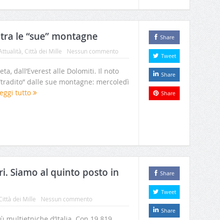
a tra le “sue” montagne
Share
Attualità
,
Città dei Mille
Nessun commento
Tweet
ta, dall’Everest alle Dolomiti. Il noto
Share
 “tradito” dalle sue montagne: mercoledì
eggi tutto
Share
ri. Siamo al quinto posto in
Share
Tweet
Città dei Mille
Nessun commento
Share
 multietniche d’Italia. Con 19.819