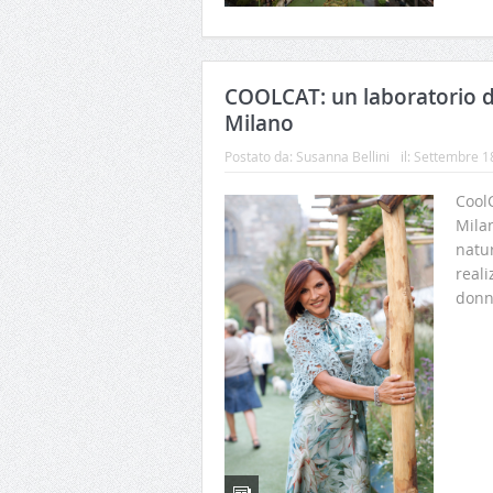
COOLCAT: un laboratorio di 
Milano
Postato da:
Susanna Bellini
il:
Settembre 1
CoolC
Milan
natur
reali
donna