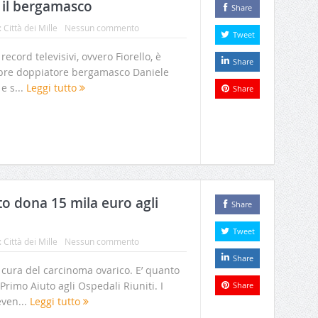
e il bergamasco
Share
:
Città dei Mille
Nessun commento
Tweet
ecord televisivi, ovvero Fiorello, è
Share
lebre doppiatore bergamasco Daniele
 e s...
Leggi tutto
Share
o dona 15 mila euro agli
Share
Tweet
:
Città dei Mille
Nessun commento
Share
a cura del carcinoma ovarico. E’ quanto
imo Aiuto agli Ospedali Riuniti. I
Share
even...
Leggi tutto