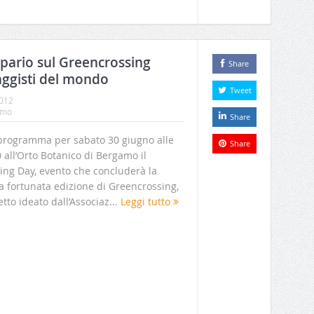
sipario sul Greencrossing
Share
aggisti del mondo
Tweet
2012
smo
Share
 programma per sabato 30 giugno alle
Share
 all’Orto Botanico di Bergamo il
ing Day, evento che concluderà la
a fortunata edizione di Greencrossing,
tto ideato dall’Associaz...
Leggi tutto