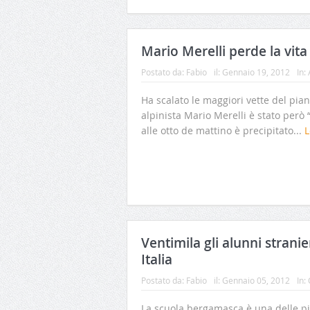
Mario Merelli perde la vit
Postato da:
Fabio
il:
Gennaio 19, 2012
In:
Ha scalato le maggiori vette del piane
alpinista Mario Merelli è stato però
alle otto de mattino è precipitato...
L
Ventimila gli alunni stranie
Italia
Postato da:
Fabio
il:
Gennaio 05, 2012
In:
La scuola bergamasca è una delle più