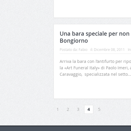
Una bara speciale per non f
Bongiorno
Postato da:
Fabio
il:
Dicembre 08, 2011
In
Arriva la bara con l’antifurto per ri
la «Art Funeral Italy» di Paolo Imeri
Caravaggio, specializzata nel setto..
1
2
3
4
5