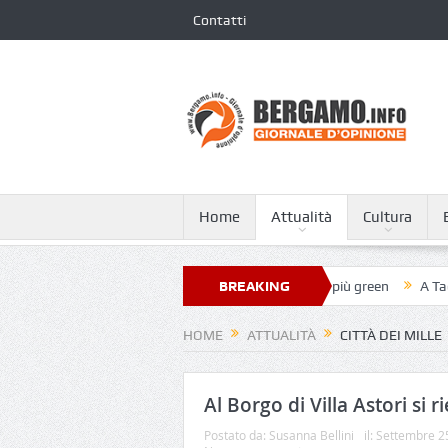
Contatti
Home
Attualità
Cultura
anni XXIII nella classifica dei 250 ospedali più green
BREAKING
A Tagliata di Cost
NEWS
HOME
ATTUALITÀ
CITTÀ DEI MILLE
Al Borgo di Villa Astori si r
Postato da:
Susanna Bellini
il:
Settembre 2