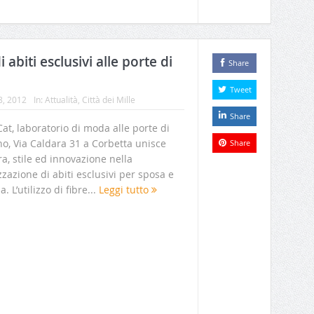
abiti esclusivi alle porte di
Share
Tweet
8, 2012
In:
Attualità
,
Città dei Mille
Share
at, laboratorio di moda alle porte di
o, Via Caldara 31 a Corbetta unisce
Share
a, stile ed innovazione nella
zzazione di abiti esclusivi per sposa e
. L’utilizzo di fibre...
Leggi tutto