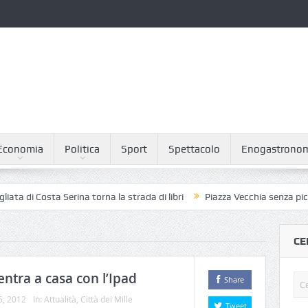
Economia
Politica
Sport
Spettacolo
Enogastrono
a Serina torna la strada di libri
Piazza Vecchia senza piccioni: il pia
CE
ientra a casa con l’Ipad
Share
5, 2012
In:
Attualità
,
Città dei Mille
Tweet