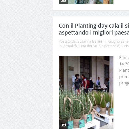
Con il Planting day cala il 
aspettando i migliori paes
Postato da:
Susanna Bellini
il:
Giugno 28, 
In:
Attualità
,
Città dei Mille
,
Spettacolo
,
Turi
È in
14.30
Plant
prim
proge