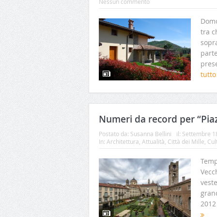
Nessun commento
Domo
tra c
sopr
parte
prese
tutt
Numeri da record per “Pia
Postato da:
Susanna Bellini
il:
Settembre 1
In:
Architettura
,
Attualità
,
Città dei Mille
,
Cul
Temp
Vecc
veste
grand
2012 