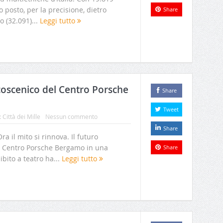
o posto, per la precisione, dietro
Share
o (32.091)...
Leggi tutto
coscenico del Centro Porsche
Share
Tweet
:
Città dei Mille
Nessun commento
Share
a il mito si rinnova. Il futuro
 al Centro Porsche Bergamo in una
Share
bito a teatro ha...
Leggi tutto