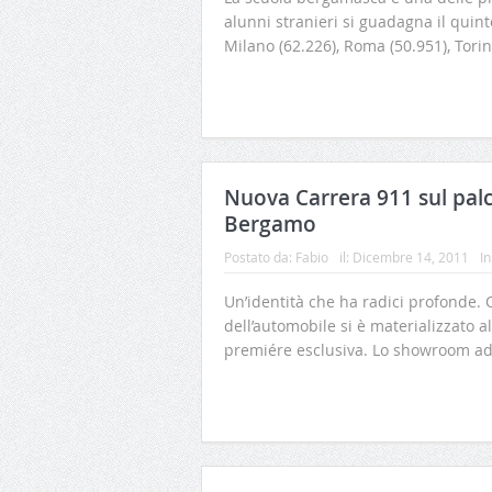
alunni stranieri si guadagna il quint
Milano (62.226), Roma (50.951), Torin
Nuova Carrera 911 sul pal
Bergamo
Postato da:
Fabio
il:
Dicembre 14, 2011
In
Un’identità che ha radici profonde. Or
dell’automobile si è materializzato
premiére esclusiva. Lo showroom adi