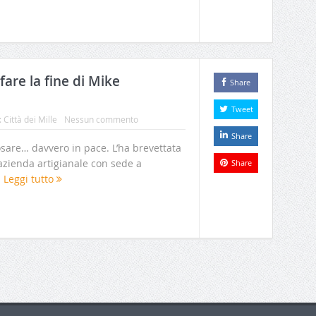
are la fine di Mike
Share
Tweet
:
Città dei Mille
Nessun commento
Share
posare… davvero in pace. L’ha brevettata
, azienda artigianale con sede a
Share
.
Leggi tutto