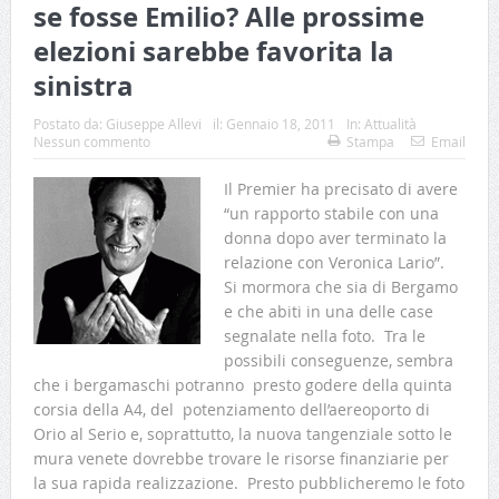
se fosse Emilio? Alle prossime
elezioni sarebbe favorita la
sinistra
Postato da:
Giuseppe Allevi
il:
Gennaio 18, 2011
In:
Attualità
Nessun commento
Stampa
Email
Il Premier ha precisato di avere
“un rapporto stabile con una
donna dopo aver terminato la
relazione con Veronica Lario”.
Si mormora che sia di Bergamo
e che abiti in una delle case
segnalate nella foto. Tra le
possibili conseguenze, sembra
che i bergamaschi potranno presto godere della quinta
corsia della A4, del potenziamento dell’aereoporto di
Orio al Serio e, soprattutto, la nuova tangenziale sotto le
mura venete dovrebbe trovare le risorse finanziarie per
la sua rapida realizzazione. Presto pubblicheremo le foto