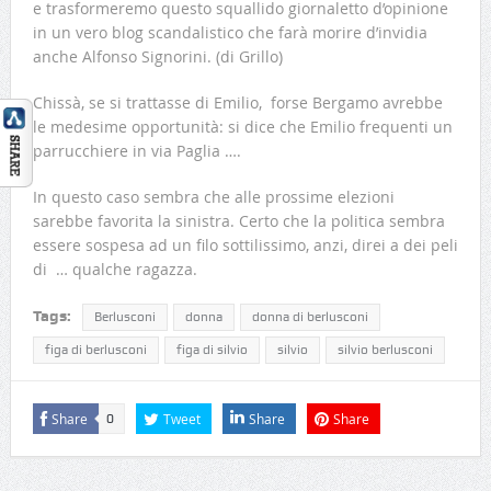
e trasformeremo questo squallido giornaletto d’opinione
in un vero blog sc
andalistico che farà morire d’invidia
anche Alfonso Signorini. (di Grillo)
Chissà, se si trattasse di Emilio, forse Bergamo avrebbe
le medesime opportunità: si dice che Emilio frequenti un
parrucchiere in via Paglia ….
In questo caso sembra che alle prossime elezioni
sarebbe favorita la sinistra. Certo che la politica sembra
essere sospesa ad un filo sottilissimo, anzi, direi a dei peli
di … qualche ragazza.
Tags:
Berlusconi
donna
donna di berlusconi
figa di berlusconi
figa di silvio
silvio
silvio berlusconi
Share
Tweet
Share
Share
0