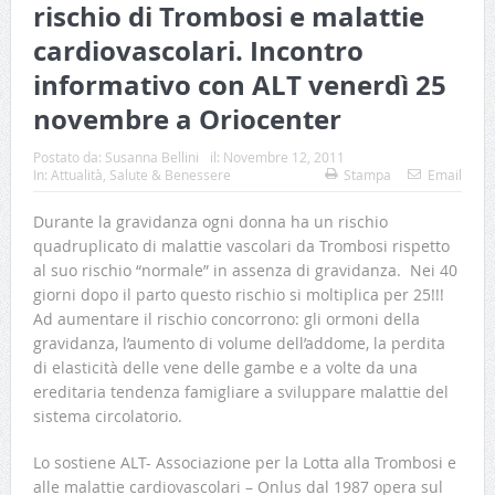
rischio di Trombosi e malattie
cardiovascolari. Incontro
informativo con ALT venerdì 25
novembre a Oriocenter
Postato da:
Susanna Bellini
il:
Novembre 12, 2011
In:
Attualità
,
Salute & Benessere
Stampa
Email
Durante la gravidanza ogni donna ha un rischio
quadruplicato di malattie vascolari da Trombosi rispetto
al suo rischio “normale” in assenza di gravidanza. Nei 40
giorni dopo il parto questo rischio si moltiplica per 25!!!
Ad aumentare il rischio concorrono: gli ormoni della
gravidanza, l’aumento di volume dell’addome, la perdita
di elasticità delle vene delle gambe e a volte da una
ereditaria tendenza famigliare a sviluppare malattie del
sistema circolatorio.
Lo sostiene ALT- Associazione per la Lotta alla Trombosi e
alle malattie cardiovascolari – Onlus dal 1987 opera sul