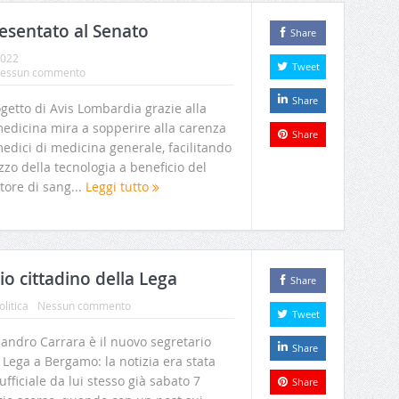
esentato al Senato
Share
2022
Tweet
essun commento
Share
ogetto di Avis Lombardia grazie alla
medicina mira a sopperire alla carenza
Share
edici di medicina generale, facilitando
lizzo della tecnologia a beneficio del
tore di sang...
Leggi tutto
io cittadino della Lega
Share
olitica
Nessun commento
Tweet
andro Carrara è il nuovo segretario
Share
 Lega a Bergamo: la notizia era stata
ufficiale da lui stesso già sabato 7
Share