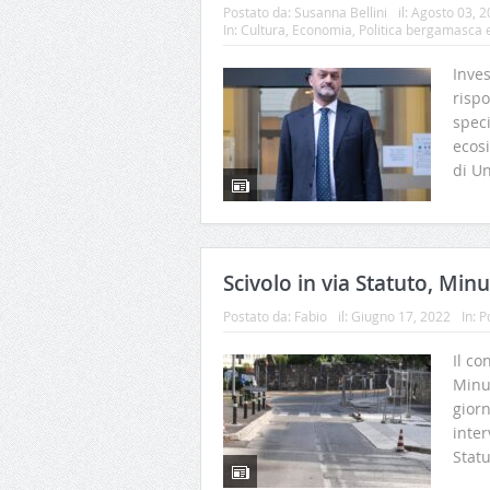
Postato da:
Susanna Bellini
il:
Agosto 03, 2
In:
Cultura
,
Economia
,
Politica bergamasca 
Inves
risp
speci
ecosi
di Un
Scivolo in via Statuto, Min
Postato da:
Fabio
il:
Giugno 17, 2022
In:
Po
Il co
Minut
giorn
inter
Statu