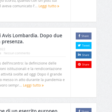
io scorso, quando con un post sui
l aveva comunicato l’...
Leggi tutto
i Avis Lombardia. Dopo due
Share
n presenza.
Tweet
2022
a
Nessun commento
Share
 dell’incontro: la definizione delle
Share
ioni istituzionali e la rendicontazione
 attività svolte ad oggi Dopo il grande
ro messo in atto durante la pandemia e
avoro sempr...
Leggi tutto
ne di un esercito europeo
Share