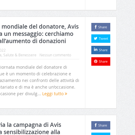
a mondiale del donatore, Avis
Share
a un messaggio: cerchiamo
Tweet
all’aumento di donazioni
2022
Share
a
,
Salute & Benessere
Nessun commento
Share
iornata mondiale del donatore di
ue è un momento di celebrazione e
aziamento nei confronti delle attività di
tariato e di ma è anche un’occasione.
casione per divulg...
Leggi tutto
a la campagna di Avis
Share
 sensibilizzazione alla