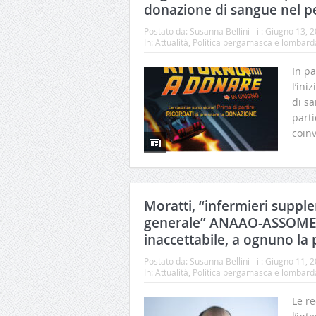
donazione di sangue nel p
Postato da:
Susanna Bellini
il:
Giugno 13, 
In:
Attualità
,
Politica bergamasca e lombard
In p
l’ini
di sa
parti
coin
Moratti, “infermieri supple
generale” ANAAO-ASSOMED
inaccettabile, a ognuno la
Postato da:
Susanna Bellini
il:
Giugno 11, 
In:
Attualità
,
Politica bergamasca e lombard
Le re