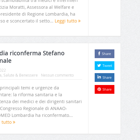
erscambiabilità tra medici e infermieri
tizia Moratti, Assessora al Welfare e
presidente di Regione Lombardia, ha
o e sconcertato il setto...
Leggi tutto
a riconferma Stefano
Share
nale
Tweet
2022
a
,
Salute & Benessere
Nessun commento
Share
 principali temi e urgenze da
Share
ntare: la riforma sanitaria e la
tenza dei medici e dei dirigenti sanitari
°Congresso Regionale di ANAAO-
MED Lombardia ha riconfermato...
i tutto