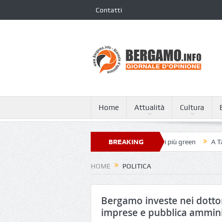
Contatti
Home
Attualità
Cultura
ovanni XXIII nella classifica dei 250 ospedali più green
BREAKING
A Tagliata di Co
NEWS
HOME
POLITICA
Bergamo investe nei dottora
imprese e pubblica ammini