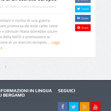
022
In:
Politica
,
Politica italiana ed estera
Tweet
Share
imitare il rischio di una guerra
eare promossa da teste calde come
Share
 e Johnson l’Italia dovrebbe uscire
to dalla NATO e promuovere la
ione di un esercito europeo....
Leggi
o
»
NFORMAZIONI IN LINGUA
SEGUICI
U BERGAMO