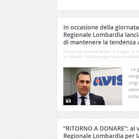
In occasione della giornat
Regionale Lombardia lanci
di mantenere la tendenza 
Postato da:
Susanna Bellini
il:
Giugno 14, 
In:
Attualità
,
Politica bergamasca e lombard
La g
sang
ringr
volon
Un’oc
“RITORNO A DONARE”: al vi
Regionale Lombardia per la