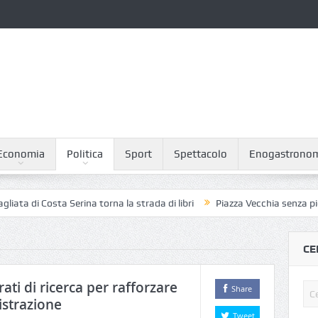
Economia
Politica
Sport
Spettacolo
Enogastrono
sta Serina torna la strada di libri
Piazza Vecchia senza piccioni: il p
CE
ti di ricerca per rafforzare
Share
strazione
Tweet