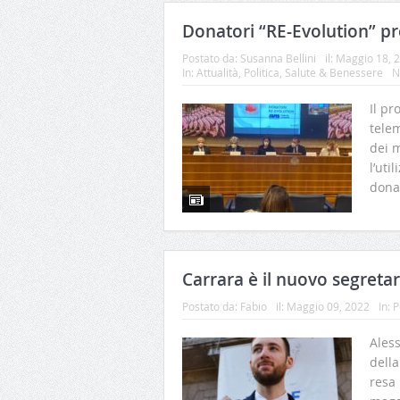
Donatori “RE-Evolution” pr
Postato da:
Susanna Bellini
il:
Maggio 18, 
In:
Attualità
,
Politica
,
Salute & Benessere
N
Il pr
tele
dei m
l’uti
dona
Carrara è il nuovo segretar
Postato da:
Fabio
il:
Maggio 09, 2022
In:
P
Aless
della
resa 