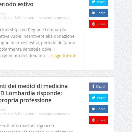
Tweet
eriodo estivo
2022
Share
a
,
Salute & Benessere
Nessun commento
Share
artnership con Regione Lombardia
ziativa vuole incentivare alla donazione
ngue nei mesi estivi, periodo dell’anno
colarmente sensibile dove il
volgimento del donatore...
Leggi tutto
nti dei medici di medicina
Share
 Lombardia risponde:
Tweet
 propria professione
2022
Share
a
,
Salute & Benessere
Nessun commento
Share
centi affermazioni riguardo