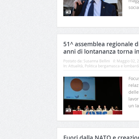
magg
socia
51^ assemblea regionale d
anni di lontananza torna i
Postato da:
Susanna Bellini
il:
Maggio 02, 
In:
Attualità
,
Politica bergamasca e lombard
Focus
relaz
delle
lavo
un l
Fuori dalla NATO e creazio