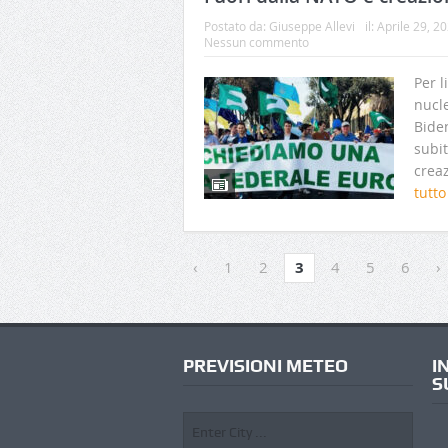
Postato da:
Giuseppe Allevi
il:
Aprile 29, 2
Nessun commento
Per l
nucl
Biden
subi
creaz
tutt
‹
1
2
3
4
5
6
›
PREVISIONI METEO
I
S