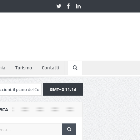
mia
Turismo
Contatti
iano del Comune funziona
GMT+2 11:14
Non solo caro carburante, ma anche riforni
RCA