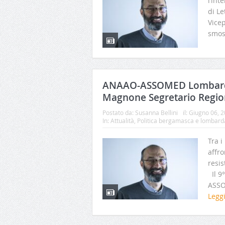
l’int
di Le
Vice
smoss
ANAAO-ASSOMED Lombardi
Magnone Segretario Regio
Postato da:
Susanna Bellini
il:
Giugno 06, 
In:
Attualità
,
Politica bergamasca e lombard
Tra i
affro
resis
Il 9
ASSO
Legg