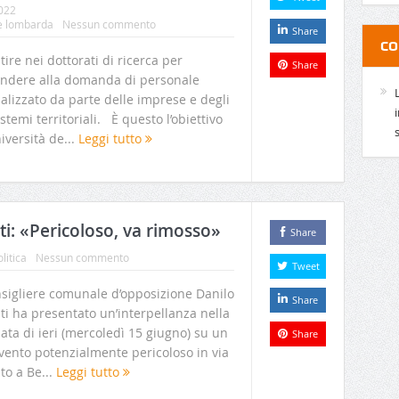
022
e lombarda
Nessun commento
Share
CO
tire nei dottorati di ricerca per
Share
ondere alla domanda di personale
alizzato da parte delle imprese e degli
stemi territoriali. È questo l’obiettivo
iversità de...
Leggi tutto
uti: «Pericoloso, va rimosso»
Share
litica
Nessun commento
Tweet
nsigliere comunale d’opposizione Danilo
Share
i ha presentato un’interpellanza nella
ata di ieri (mercoledì 15 giugno) su un
Share
vento potenzialmente pericoloso in via
to a Be...
Leggi tutto